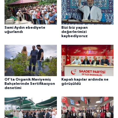
Sami Aydın ebediyete
Bizi biz yapan
uğurlandı
değerlerimizi
kaybediyoruz
Of'ta Organik Maviyemiş
Kapalı kapılar ardında ne
Bahçelerinde Sertifikasyon
görüşüldü
denetimi