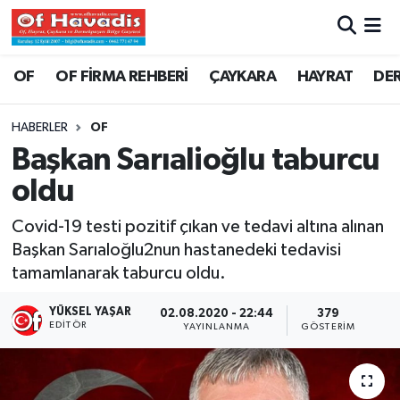
Trabzon Nöbetçi Eczaneler
OF
OF FİRMA REHBERİ
ÇAYKARA
HAYRAT
DE
Trabzon Hava Durumu
HABERLER
OF
Başkan Sarıalioğlu taburcu
Trabzon Namaz Vakitleri
oldu
Trabzon Trafik Yoğunluk Haritası
Covid-19 testi pozitif çıkan ve tedavi altına alınan
Başkan Sarıaloğlu2nun hastanedeki tedavisi
Süper Lig Puan Durumu ve Fikstür
tamamlanarak taburcu oldu.
Tüm Manşetler
YÜKSEL YAŞAR
02.08.2020 - 22:44
379
EDITÖR
YAYINLANMA
GÖSTERIM
Son Dakika Haberleri
Haber Arşivi