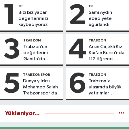
1
2
OF
OF
Bizi biz yapan
Sami Aydın
değerlerimizi
ebediyete
kaybediyoruz
uğurlandı
3
4
TRABZON
TRABZON
Trabzon’un
Arsin Çiçekli Kız
değerlerini
Kur’an Kursu’nda
Ganita’da
112 öğrenci
yaşatıyoruz
icazet aldı
5
6
TRABZONSPOR
TRABZON
Dünya yıldızı
Trabzon'a
Mohamed Salah
ulaşımda büyük
Trabzonspor’da
yatırımlar
yapılıyor
Yükleniyor...