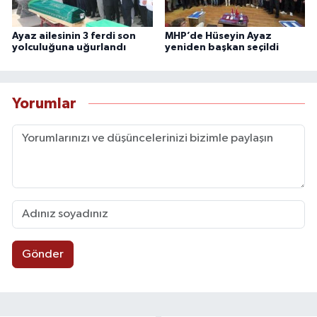
Ayaz ailesinin 3 ferdi son
MHP’de Hüseyin Ayaz
yolculuğuna uğurlandı
yeniden başkan seçildi
Yorumlar
Gönder