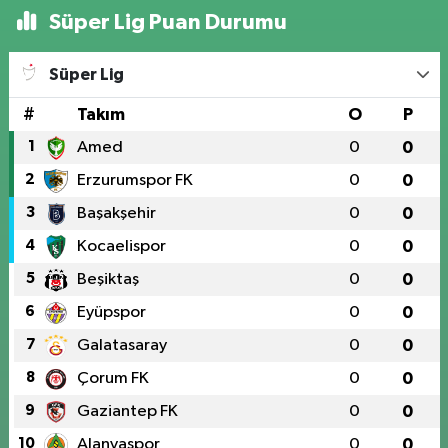
Süper Lig Puan Durumu
Süper Lig
#
Takım
O
P
1
Amed
0
0
2
Erzurumspor FK
0
0
3
Başakşehir
0
0
4
Kocaelispor
0
0
5
Beşiktaş
0
0
6
Eyüpspor
0
0
7
Galatasaray
0
0
8
Çorum FK
0
0
9
Gaziantep FK
0
0
10
Alanyaspor
0
0