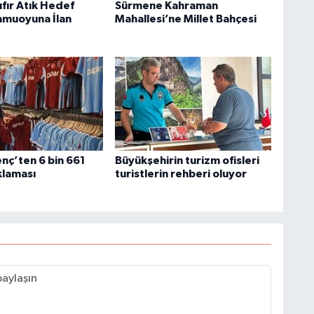
fır Atık Hedef
Sürmene Kahraman
amuoyuna İlan
Mahallesi’ne Millet Bahçesi
nç’ten 6 bin 661
Büyükşehirin turizm ofisleri
klaması
turistlerin rehberi oluyor