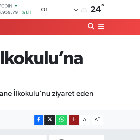
°
ITCOIN
24
Of
4.959,79
%1.11
OLAR
7,7436
%0.18
URO
5,2510
%0.32
TERLİN
4,4811
%0.38
lkokulu’na
RAM ALTIN
660.55
%0.03
İST100
3.779
%-14
ane İlkokulu’nu ziyaret eden
-
+
A
A