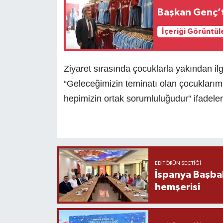
Başkan Genç’t
İçeriği Görüntül
Ziyaret sırasında çocuklarla yakından i
“Geleceğimizin teminatı olan çocuklarımı
hepimizin ortak sorumluluğudur” ifadeleri
EDITÖRÜN SEÇTIĞI
İspanya Başba
hemşerisi