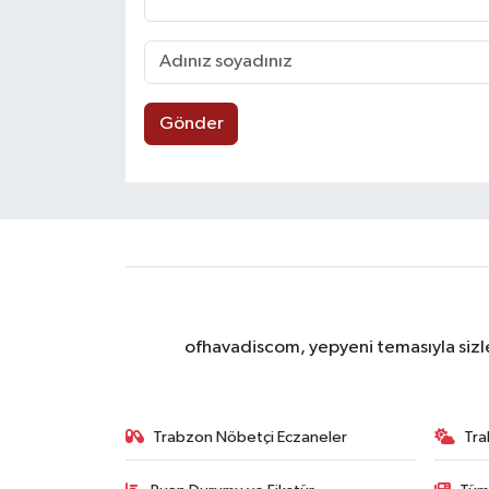
Gönder
ofhavadiscom, yepyeni temasıyla sizle
Trabzon Nöbetçi Eczaneler
Tra