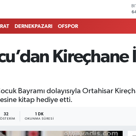
B
6
D
4
RAT
DERNEKPAZARI
OFSPOR
E
5
S
6
’dan Kireçhane İ
G
6
B
1
ocuk Bayramı dolayısıyla Ortahisar Kireçh
ine kitap hediye etti.
32
1 DK
ÖSTERIM
OKUNMA SÜRESI