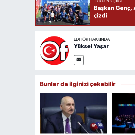
EDITÖRÜN SEÇTIĞI
Başkan Genç, 
çizdi
EDITÖR HAKKINDA
Yüksel Yaşar
Bunlar da ilginizi çekebilir