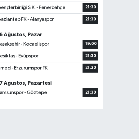
ençlerbirliği S.K. - Fenerbahçe
21:30
aziantep FK - Alanyaspor
21:30
6 Ağustos, Pazar
aşakşehir - Kocaelispor
19:00
eşiktaş - Eyüpspor
21:30
med - Erzurumspor FK
21:30
7 Ağustos, Pazartesi
amsunspor - Göztepe
21:30