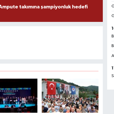
G
Ampute takımına şampiyonluk hedefi
G
1
B
B
A
1
S