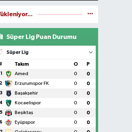
ükleniyor...
Süper Lig Puan Durumu
Süper Lig
#
Takım
O
P
1
Amed
0
0
2
Erzurumspor FK
0
0
3
Başakşehir
0
0
4
Kocaelispor
0
0
5
Beşiktaş
0
0
6
Eyüpspor
0
0
7