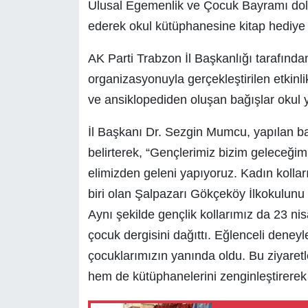
Ulusal Egemenlik ve Çocuk Bayramı dolay
ederek okul kütüphanesine kitap hediye e
AK Parti Trabzon İl Başkanlığı tarafından
organizasyonuyla gerçekleştirilen etkinli
ve ansiklopediden oluşan bağışlar okul y
İl Başkanı Dr. Sezgin Mumcu, yapılan bağ
belirterek, “Gençlerimiz bizim geleceğimiz
elimizden geleni yapıyoruz. Kadın kollar
biri olan Şalpazarı Gökçeköy İlkokulunu z
Aynı şekilde gençlik kollarımız da 23 nis
çocuk dergisini dağıttı. Eğlenceli dene
çocuklarımızın yanında oldu. Bu ziyaretl
hem de kütüphanelerini zenginleştirerek