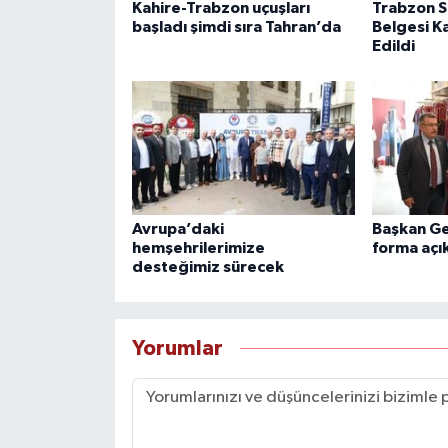
Kahire-Trabzon uçuşları
Trabzon Sı
başladı şimdi sıra Tahran’da
Belgesi K
Edildi
Avrupa’daki
Başkan Ge
hemşehrilerimize
forma açı
desteğimiz sürecek
Yorumlar