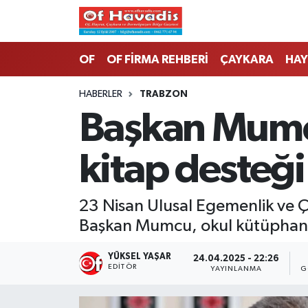
Trabzon Nöbetçi Eczaneler
OF
OF FİRMA REHBERİ
ÇAYKARA
HAY
Trabzon Hava Durumu
HABERLER
TRABZON
Başkan Mumcu
Trabzon Namaz Vakitleri
kitap desteği
Trabzon Trafik Yoğunluk Haritası
Süper Lig Puan Durumu ve Fikstür
23 Nisan Ulusal Egemenlik ve Ç
Başkan Mumcu, okul kütüphanes
Tüm Manşetler
YÜKSEL YAŞAR
24.04.2025 - 22:26
Son Dakika Haberleri
EDITÖR
YAYINLANMA
G
Haber Arşivi