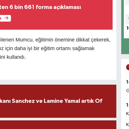
en 6 bin 661 forma açıklaması
e
1
lgilenen Mumcu, eğitimin önemine dikkat çekerek,
z için daha iyi bir eğitim ortamı sağlamak
ni kullandı.
1
G
kanı Sanchez ve Lamine Yamal artık Of
1
K
K