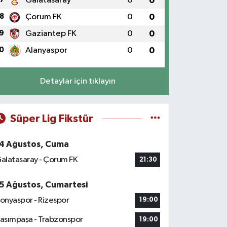
Galatasaray
0
0
8
Çorum FK
0
0
9
Gaziantep FK
0
0
0
Alanyaspor
0
0
Detaylar için tıklayın
Süper Lig Fikstür
4 Ağustos, Cuma
alatasaray - Çorum FK
21:30
5 Ağustos, Cumartesi
onyaspor - Rizespor
19:00
asımpaşa - Trabzonspor
19:00