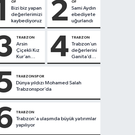
1
2
OF
OF
Bizi biz yapan
Sami Aydın
değerlerimizi
ebediyete
kaybediyoruz
uğurlandı
3
4
TRABZON
TRABZON
Arsin
Trabzon’un
Çiçekli Kız
değerlerini
Kur’an
Ganita’da
Kursu’nda
yaşatıyoruz
112 öğrenci
5
icazet aldı
TRABZONSPOR
Dünya yıldızı Mohamed Salah
Trabzonspor’da
6
TRABZON
Trabzon'a ulaşımda büyük yatırımlar
yapılıyor