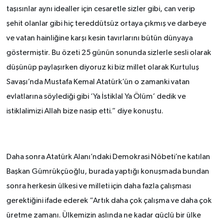
taşısınlar aynı idealler için cesaretle sizler gibi, can verip
şehit olanlar gibi hiç tereddütsüz ortaya çıkmış ve darbeye
ve vatan hainliğine karşı kesin tavırlarını bütün dünyaya
göstermiştir. Bu özeti 25 günün sonunda sizlerle sesli olarak
düşünüp paylaşırken diyoruz ki biz millet olarak Kurtuluş
Savaşı’nda Mustafa Kemal Atatürk’ün o zamanki vatan
evlatlarına söylediği gibi ‘Ya İstiklal Ya Ölüm’ dedik ve
istiklalimizi Allah biz
e nasip etti.” diye konuştu.
Daha sonra Atatürk Alanı’ndaki Demokrasi Nöbeti’ne katılan
Başkan Gümrükçüoğlu, burada yaptığı konuşmada bundan
sonra herkesin ülkesi ve milleti için daha fazla çalışması
gerektiğini ifade ederek “Artık daha çok çalışma ve daha çok
üretme zamanı. Ülkemizin aslında ne kadar güçlü bir ülke