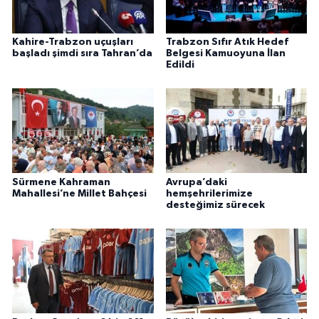
Kahire-Trabzon uçuşları
Trabzon Sıfır Atık Hedef
başladı şimdi sıra Tahran’da
Belgesi Kamuoyuna İlan
Edildi
Sürmene Kahraman
Avrupa’daki
Mahallesi’ne Millet Bahçesi
hemşehrilerimize
desteğimiz sürecek