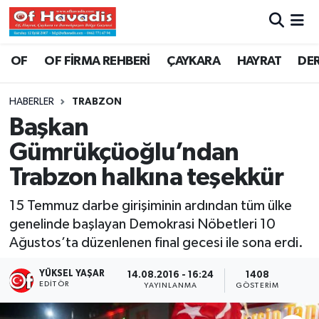
Trabzon Nöbetçi Eczaneler
OF
OF FİRMA REHBERİ
ÇAYKARA
HAYRAT
DE
Trabzon Hava Durumu
HABERLER
TRABZON
Başkan
Trabzon Namaz Vakitleri
Gümrükçüoğlu’ndan
Trabzon Trafik Yoğunluk Haritası
Trabzon halkına teşekkür
Süper Lig Puan Durumu ve Fikstür
15 Temmuz darbe girişiminin ardından tüm ülke
genelinde başlayan Demokrasi Nöbetleri 10
Tüm Manşetler
Ağustos’ta düzenlenen final gecesi ile sona erdi.
Son Dakika Haberleri
YÜKSEL YAŞAR
14.08.2016 - 16:24
1408
EDITÖR
YAYINLANMA
GÖSTERIM
Haber Arşivi