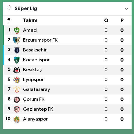
Süper Lig
#
Takım
O
P
1
Amed
0
0
2
Erzurumspor FK
0
0
3
Başakşehir
0
0
4
Kocaelispor
0
0
5
Beşiktaş
0
0
6
Eyüpspor
0
0
7
Galatasaray
0
0
8
Çorum FK
0
0
9
Gaziantep FK
0
0
10
Alanyaspor
0
0