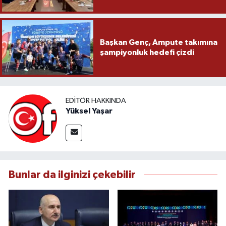
Başkan Genç, Ampute takımına
şampiyonluk hedefi çizdi
EDITÖR HAKKINDA
Yüksel Yaşar
Bunlar da ilginizi çekebilir