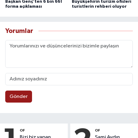
Başkan Genç’ten 6 bin 661
Büyükşehirin turizm ofisleri
forma açıklaması
turistlerin rehberi oluyor
Yorumlar
Gönder
OF
OF
Bizi biz yapan
Sami Aydın