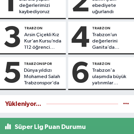
1
2
değerlerimizi
ebediyete
kaybediyoruz
uğurlandı
3
4
TRABZON
TRABZON
Arsin Çiçekli Kız
Trabzon’un
Kur’an Kursu’nda
değerlerini
112 öğrenci
Ganita’da
icazet aldı
yaşatıyoruz
5
6
TRABZONSPOR
TRABZON
Dünya yıldızı
Trabzon'a
Mohamed Salah
ulaşımda büyük
Trabzonspor’da
yatırımlar
yapılıyor
Yükleniyor...
Süper Lig Puan Durumu