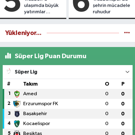
5
6
ulaşımda büyük
şehrin mücadele
yatırımlar
ruhudur
yapılıyor
Yükleniyor...
Süper Lig Puan Durumu
Süper Lig
#
Takım
O
P
1
Amed
0
0
2
Erzurumspor FK
0
0
3
Başakşehir
0
0
4
Kocaelispor
0
0
5
Beşiktaş
0
0