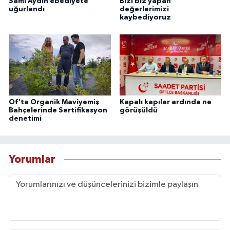
Sami Aydın ebediyete
Bizi biz yapan
uğurlandı
değerlerimizi
kaybediyoruz
Of'ta Organik Maviyemiş
Kapalı kapılar ardında ne
Bahçelerinde Sertifikasyon
görüşüldü
denetimi
Yorumlar