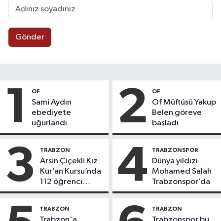
Gönder
1
2
OF
OF
Sami Aydın
Of Müftüsü Yakup
ebediyete
Belen göreve
uğurlandı
başladı
3
4
TRABZON
TRABZONSPOR
Arsin Çiçekli Kız
Dünya yıldızı
Kur’an Kursu’nda
Mohamed Salah
112 öğrenci
Trabzonspor’da
icazet aldı
TRABZON
TRABZON
Trabzon'a
Trabzonspor bu