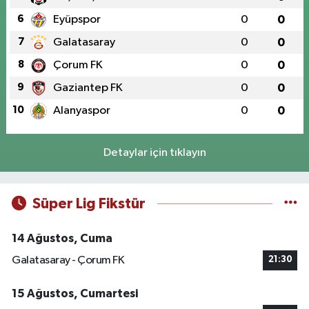
6
Eyüpspor
0
0
7
Galatasaray
0
0
8
Çorum FK
0
0
9
Gaziantep FK
0
0
10
Alanyaspor
0
0
Detaylar için tıklayın
Süper Lig Fikstür
14 Ağustos, Cuma
Galatasaray - Çorum FK
21:30
15 Ağustos, Cumartesi