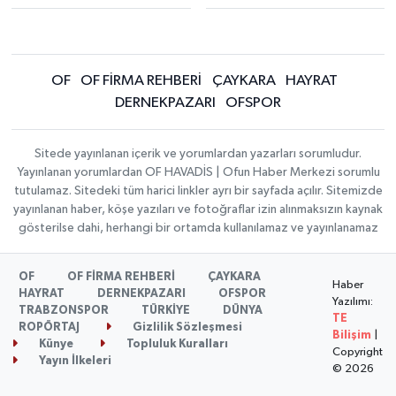
OF
OF FİRMA REHBERİ
ÇAYKARA
HAYRAT
DERNEKPAZARI
OFSPOR
Sitede yayınlanan içerik ve yorumlardan yazarları sorumludur.
Yayınlanan yorumlardan OF HAVADİS | Ofun Haber Merkezi sorumlu
tutulamaz. Sitedeki tüm harici linkler ayrı bir sayfada açılır. Sitemizde
yayınlanan haber, köşe yazıları ve fotoğraflar izin alınmaksızın kaynak
gösterilse dahi, herhangi bir ortamda kullanılamaz ve yayınlanamaz
OF
OF FİRMA REHBERİ
ÇAYKARA
Haber
HAYRAT
DERNEKPAZARI
OFSPOR
Yazılımı:
TRABZONSPOR
TÜRKİYE
DÜNYA
TE
ROPÖRTAJ
Gizlilik Sözleşmesi
Bilişim
|
Künye
Topluluk Kuralları
Copyright
Yayın İlkeleri
© 2026