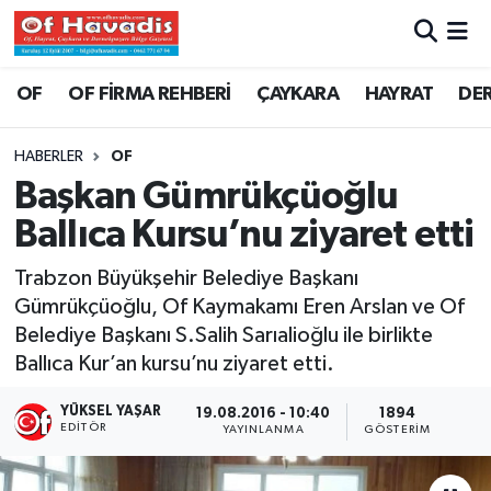
Trabzon Nöbetçi Eczaneler
OF
OF FİRMA REHBERİ
ÇAYKARA
HAYRAT
DE
Trabzon Hava Durumu
HABERLER
OF
Başkan Gümrükçüoğlu
Trabzon Namaz Vakitleri
Ballıca Kursu’nu ziyaret etti
Trabzon Trafik Yoğunluk Haritası
Trabzon Büyükşehir Belediye Başkanı
Gümrükçüoğlu, Of Kaymakamı Eren Arslan ve Of
Süper Lig Puan Durumu ve Fikstür
Belediye Başkanı S.Salih Sarıalioğlu ile birlikte
Ballıca Kur’an kursu’nu ziyaret etti.
Tüm Manşetler
YÜKSEL YAŞAR
19.08.2016 - 10:40
1894
Son Dakika Haberleri
EDITÖR
YAYINLANMA
GÖSTERIM
Haber Arşivi