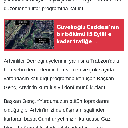
düzenlenen iftar programına katıldı.
Güvelioğlu Caddesi'nin
bir bölümü 15 Eylül'e
kadar trafiğe
kapatılacak
Artvinliler Derneği üyelerinin yanı sıra Trabzon'daki
hemşehri derneklerinin temsilcileri ve çok sayıda
vatandaşın katıldığı programda konuşan Başkan
Genç, Artvin’in kurtuluş yıl dönümünü kutladı.
Başkan Genç, “Yurdumuzun bütün topraklarını
olduğu gibi Artvin’imizi de düşman işgalinden
kurtaran başta Cumhuriyetimizin kurucusu Gazi
Mustafa Kemal Atatürk, silah arkadaşları ve