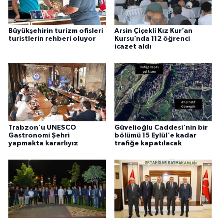
Büyükşehirin turizm ofisleri
Arsin Çiçekli Kız Kur’an
turistlerin rehberi oluyor
Kursu’nda 112 öğrenci
icazet aldı
Trabzon'u UNESCO
Güvelioğlu Caddesi'nin bir
Gastronomi Şehri
bölümü 15 Eylül'e kadar
yapmakta kararlıyız
trafiğe kapatılacak