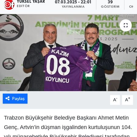
YÜKSEL YAŞAR
07.03.2025 - 22:01
39
EDITÖR
YAYINLANMA
GÖSTERIM
OKU
Paylaş
-
+
A
A
Trabzon Büyükşehir Belediye Başkanı Ahmet Metin
Genç, Artvin’in düşman işgalinden kurtuluşunun 104.
yılı münasebetiyle Büyükşehir Belediyesi tarafından