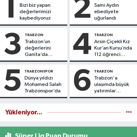
1
2
Bizi biz yapan
Sami Aydın
değerlerimizi
ebediyete
kaybediyoruz
uğurlandı
3
4
TRABZON
TRABZON
Trabzon’un
Arsin Çiçekli Kız
değerlerini
Kur’an Kursu’nda
Ganita’da
112 öğrenci
yaşatıyoruz
icazet aldı
5
6
TRABZONSPOR
TRABZON
Dünya yıldızı
Trabzon'a
Mohamed Salah
ulaşımda büyük
Trabzonspor’da
yatırımlar
yapılıyor
Yükleniyor...
Süper Lig Puan Durumu