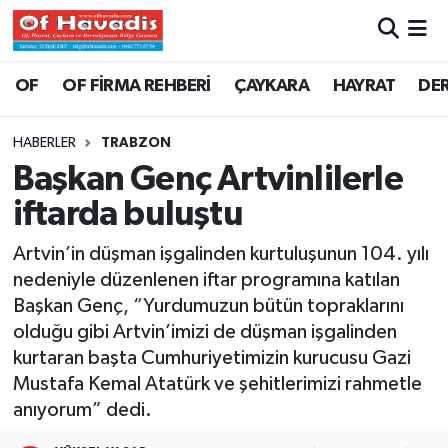
Trabzon Nöbetçi Eczaneler
OF
OF FİRMA REHBERİ
ÇAYKARA
HAYRAT
DE
Trabzon Hava Durumu
HABERLER
TRABZON
Başkan Genç Artvinlilerle
Trabzon Namaz Vakitleri
iftarda buluştu
Trabzon Trafik Yoğunluk Haritası
Artvin’in düşman işgalinden kurtuluşunun 104. yılı
nedeniyle düzenlenen iftar programına katılan
Süper Lig Puan Durumu ve Fikstür
Başkan Genç, “Yurdumuzun bütün topraklarını
olduğu gibi Artvin’imizi de düşman işgalinden
Tüm Manşetler
kurtaran başta Cumhuriyetimizin kurucusu Gazi
Son Dakika Haberleri
Mustafa Kemal Atatürk ve şehitlerimizi rahmetle
anıyorum” dedi.
Haber Arşivi