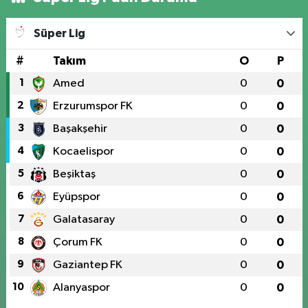
Süper Lig
#
Takım
O
P
1
Amed
0
0
2
Erzurumspor FK
0
0
3
Başakşehir
0
0
4
Kocaelispor
0
0
5
Beşiktaş
0
0
6
Eyüpspor
0
0
7
Galatasaray
0
0
8
Çorum FK
0
0
9
Gaziantep FK
0
0
10
Alanyaspor
0
0