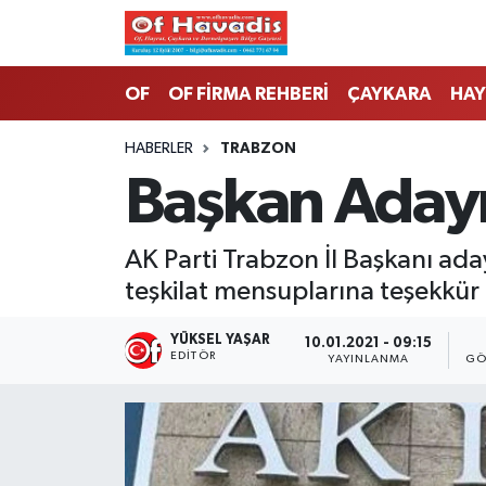
Trabzon Nöbetçi Eczaneler
OF
OF FİRMA REHBERİ
ÇAYKARA
HAY
Trabzon Hava Durumu
HABERLER
TRABZON
Başkan Adayı
Trabzon Namaz Vakitleri
Trabzon Trafik Yoğunluk Haritası
AK Parti Trabzon İl Başkanı ad
teşkilat mensuplarına teşekkür 
Süper Lig Puan Durumu ve Fikstür
YÜKSEL YAŞAR
10.01.2021 - 09:15
Tüm Manşetler
EDITÖR
YAYINLANMA
GÖ
Son Dakika Haberleri
Haber Arşivi