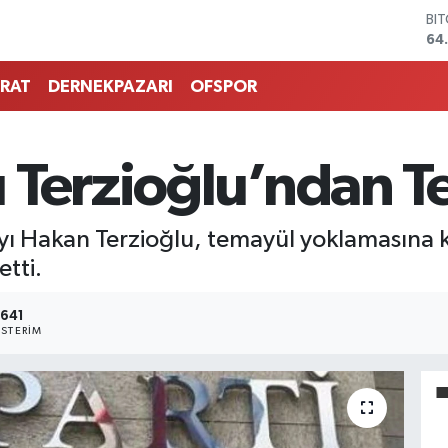
BI
64
DO
47
RAT
DERNEKPAZARI
OFSPOR
EU
55
ST
64
 Terzioğlu’ndan T
GR
66
Bİ
ayı Hakan Terzioğlu, temayül yoklamasına k
13
etti.
641
STERIM