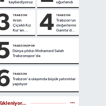
kaybediyoruz
uğurlandı
3
4
TRABZON
TRABZON
Arsin
Trabzon’un
Çiçekli Kız
değerlerini
Kur’an
Ganita’da
Kursu’nda
yaşatıyoruz
112 öğrenci
5
icazet aldı
TRABZONSPOR
Dünya yıldızı Mohamed Salah
Trabzonspor’da
6
TRABZON
Trabzon'a ulaşımda büyük yatırımlar
yapılıyor
ükleniyor...