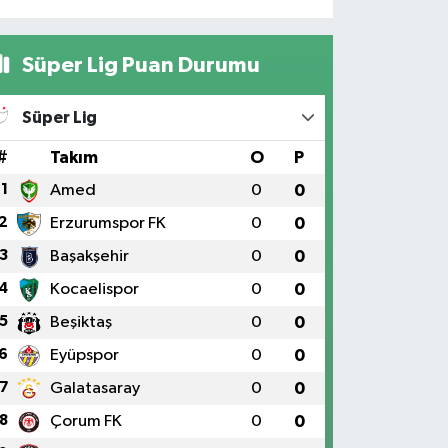
Süper Lig Puan Durumu
Süper Lig
#
Takım
O
P
1
Amed
0
0
2
Erzurumspor FK
0
0
3
Başakşehir
0
0
4
Kocaelispor
0
0
5
Beşiktaş
0
0
6
Eyüpspor
0
0
7
Galatasaray
0
0
8
Çorum FK
0
0