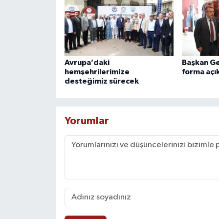
Avrupa’daki
Başkan Ge
hemşehrilerimize
forma açı
desteğimiz sürecek
Yorumlar