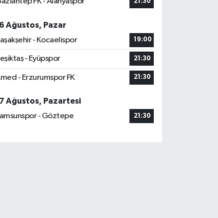
aziantep FK - Alanyaspor
21:30
6 Ağustos, Pazar
aşakşehir - Kocaelispor
19:00
eşiktaş - Eyüpspor
21:30
med - Erzurumspor FK
21:30
7 Ağustos, Pazartesi
amsunspor - Göztepe
21:30