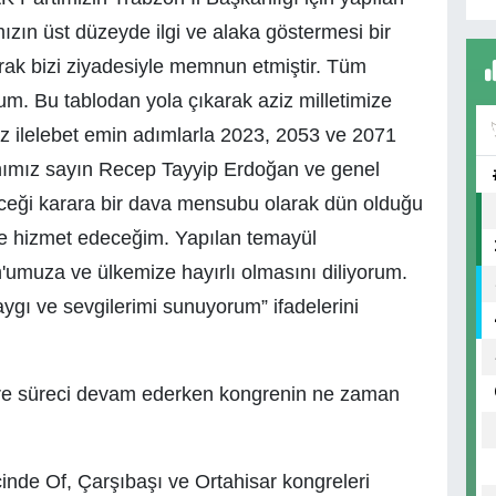
mızın üst düzeyde ilgi ve alaka göstermesi bir
arak bizi ziyadesiyle memnun etmiştir. Tüm
um. Bu tablodan yola çıkarak aziz milletimize
iz ilelebet emin adımlarla 2023, 2053 ve 2071
nımız sayın Recep Tayyip Erdoğan ve genel
ceği karara bir dava mensubu olarak dün olduğu
e hizmet edeceğim. Yapılan temayül
umuza ve ülkemize hayırlı olmasını diliyorum.
ygı ve sevgilerimi sunuyorum” ifadelerini
ngre süreci devam ederken kongrenin ne zaman
nde Of, Çarşıbaşı ve Ortahisar kongreleri