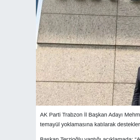
AK Parti Trabzon İl Başkan Adayı Mehme
temayül yoklamasına katılarak destekleri
Başkan Terzioğlu yaptığı açıklamada; “AK