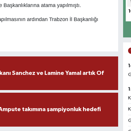
e Başkanlıklarına atama yapılmıştı.
1
yapılmasının ardından Trabzon İl Başkanlığı
1
kanı Sanchez ve Lamine Yamal artık Of
G
1
K
Ampute takımına şampiyonluk hedefi
K
G