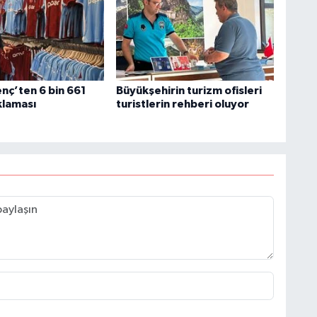
nç’ten 6 bin 661
Büyükşehirin turizm ofisleri
klaması
turistlerin rehberi oluyor