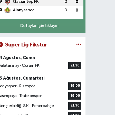
9
Gaziantep FK
0
0
0
Alanyaspor
0
0
Detaylar için tıklayın
Süper Lig Fikstür
4 Ağustos, Cuma
alatasaray - Çorum FK
21:30
5 Ağustos, Cumartesi
onyaspor - Rizespor
19:00
asımpaşa - Trabzonspor
19:00
ençlerbirliği S.K. - Fenerbahçe
21:30