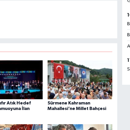
G
1
B
B
A
1
S
fır Atık Hedef
Sürmene Kahraman
amuoyuna İlan
Mahallesi’ne Millet Bahçesi