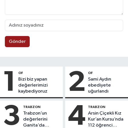
Gönder
1
2
OF
OF
Bizi biz yapan
Sami Aydın
değerlerimizi
ebediyete
kaybediyoruz
uğurlandı
3
4
TRABZON
TRABZON
Trabzon’un
Arsin Çiçekli Kız
değerlerini
Kur’an Kursu’nda
Ganita’da
112 öğrenci