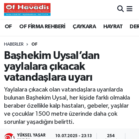
Trabzon Nöbetçi Eczaneler
OF
OF FİRMA REHBERİ
ÇAYKARA
HAYRAT
DE
Trabzon Hava Durumu
HABERLER
OF
Başhekim Uysal’dan
Trabzon Namaz Vakitleri
yaylalara çıkacak
Trabzon Trafik Yoğunluk Haritası
vatandaşlara uyarı
Süper Lig Puan Durumu ve Fikstür
Yaylalara çıkacak olan vatandaşlara uyarılarda
bulunan Başhekim Uysal, her kişide farklı olmakla
Tüm Manşetler
beraber özellikle kalp hastaları, gebeler, yaşlılar
ve çocuklar 1500 metre üzerinde daha çok
Son Dakika Haberleri
sorunlar yaşadığını belirtti.
Haber Arşivi
YÜKSEL YAŞAR
10.07.2025 - 23:13
254