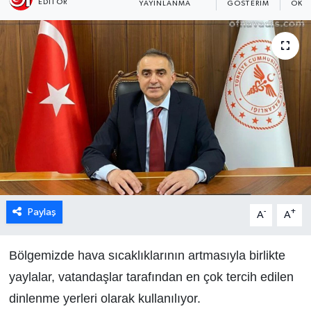
EDITÖR
YAYINLANMA
GÖSTERIM
OKU
Paylaş
-
+
A
A
Bölgemizde hava sıcaklıklarının artmasıyla birlikte
yaylalar, vatandaşlar tarafından en çok tercih edilen
dinlenme yerleri olarak kullanılıyor.