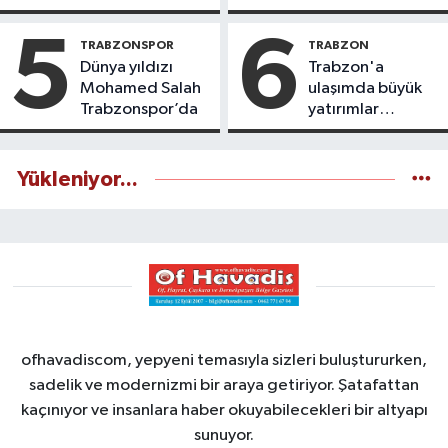
yaşatıyoruz
icazet aldı
5
6
TRABZONSPOR
TRABZON
Dünya yıldızı
Trabzon'a
Mohamed Salah
ulaşımda büyük
Trabzonspor’da
yatırımlar
yapılıyor
Yükleniyor...
ofhavadiscom, yepyeni temasıyla sizleri buluştururken,
sadelik ve modernizmi bir araya getiriyor. Şatafattan
kaçınıyor ve insanlara haber okuyabilecekleri bir altyapı
sunuyor.