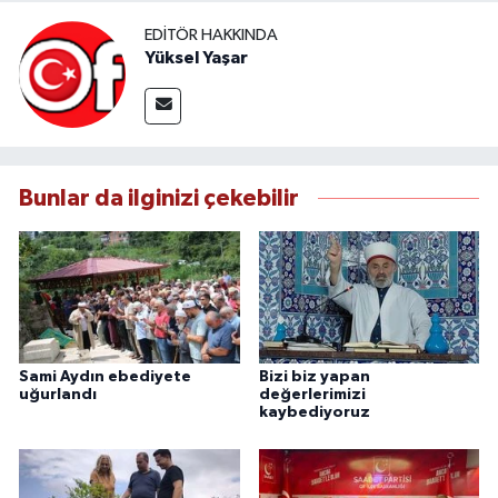
EDITÖR HAKKINDA
Yüksel Yaşar
Bunlar da ilginizi çekebilir
Sami Aydın ebediyete
Bizi biz yapan
uğurlandı
değerlerimizi
kaybediyoruz