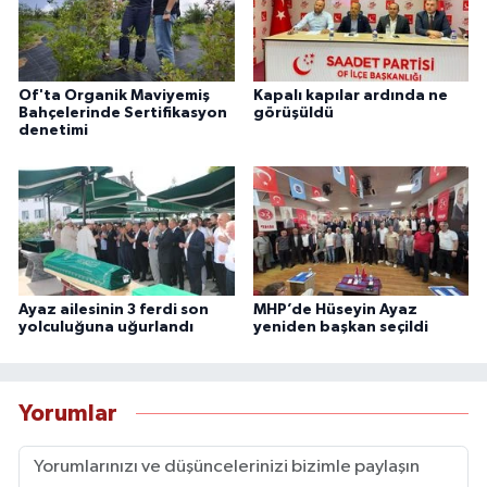
Of'ta Organik Maviyemiş
Kapalı kapılar ardında ne
Bahçelerinde Sertifikasyon
görüşüldü
denetimi
Ayaz ailesinin 3 ferdi son
MHP’de Hüseyin Ayaz
yolculuğuna uğurlandı
yeniden başkan seçildi
Yorumlar