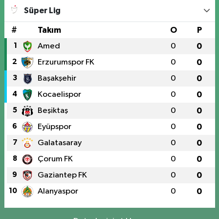
Süper Lig
#
Takım
O
P
1
Amed
0
0
2
Erzurumspor FK
0
0
3
Başakşehir
0
0
4
Kocaelispor
0
0
5
Beşiktaş
0
0
6
Eyüpspor
0
0
7
Galatasaray
0
0
8
Çorum FK
0
0
9
Gaziantep FK
0
0
10
Alanyaspor
0
0