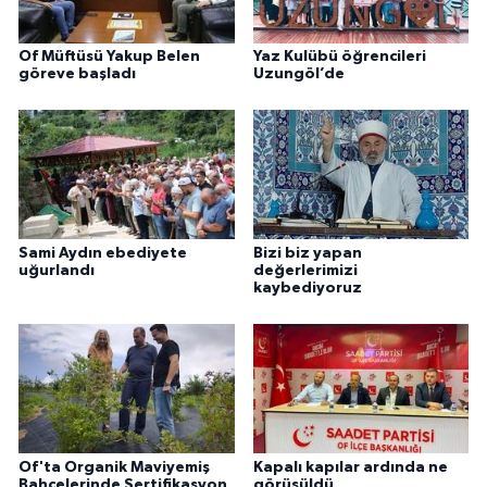
Of Müftüsü Yakup Belen
Yaz Kulübü öğrencileri
göreve başladı
Uzungöl’de
Sami Aydın ebediyete
Bizi biz yapan
uğurlandı
değerlerimizi
kaybediyoruz
Of'ta Organik Maviyemiş
Kapalı kapılar ardında ne
Bahçelerinde Sertifikasyon
görüşüldü