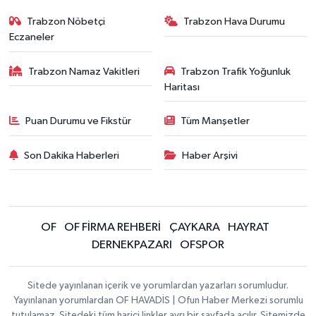
Trabzon Nöbetçi
Trabzon Hava Durumu
Eczaneler
Trabzon Namaz Vakitleri
Trabzon Trafik Yoğunluk
Haritası
Puan Durumu ve Fikstür
Tüm Manşetler
Son Dakika Haberleri
Haber Arşivi
OF
OF FİRMA REHBERİ
ÇAYKARA
HAYRAT
DERNEKPAZARI
OFSPOR
Sitede yayınlanan içerik ve yorumlardan yazarları sorumludur.
Yayınlanan yorumlardan OF HAVADİS | Ofun Haber Merkezi sorumlu
tutulamaz. Sitedeki tüm harici linkler ayrı bir sayfada açılır. Sitemizde