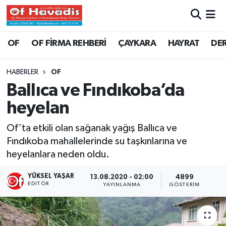
Trabzon Nöbetçi Eczaneler
OF
OF FİRMA REHBERİ
ÇAYKARA
HAYRAT
DE
Trabzon Hava Durumu
HABERLER
OF
Ballıca ve Fındıkoba’da
Trabzon Namaz Vakitleri
heyelan
Trabzon Trafik Yoğunluk Haritası
Of’ta etkili olan sağanak yağış Ballıca ve
Fındıkoba mahallelerinde su taşkınlarına ve
Süper Lig Puan Durumu ve Fikstür
heyelanlara neden oldu.
Tüm Manşetler
YÜKSEL YAŞAR
13.08.2020 - 02:00
4899
EDITÖR
YAYINLANMA
GÖSTERIM
Son Dakika Haberleri
Haber Arşivi