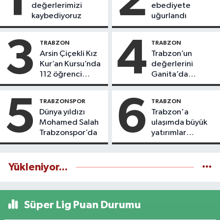
1
2
değerlerimizi
ebediyete
kaybediyoruz
uğurlandı
3
4
TRABZON
TRABZON
Arsin Çiçekli Kız
Trabzon’un
Kur’an Kursu’nda
değerlerini
112 öğrenci
Ganita’da
icazet aldı
yaşatıyoruz
5
6
TRABZONSPOR
TRABZON
Dünya yıldızı
Trabzon'a
Mohamed Salah
ulaşımda büyük
Trabzonspor’da
yatırımlar
yapılıyor
Yükleniyor...
Süper Lig Puan Durumu