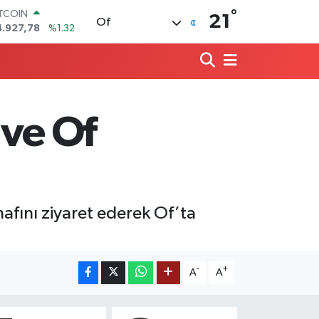
ITCOIN
°
21
Of
4.927,78
%1.32
OLAR
7,5894
%0.08
URO
5,0398
%-0.02
TERLİN
4,1581
%0.16
 ve Of
RAM ALTIN
527.85
%0.54
İST100
3.703
%11
afını ziyaret ederek Of’ta
-
+
A
A