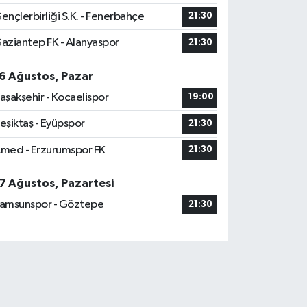
ençlerbirliği S.K. - Fenerbahçe
21:30
aziantep FK - Alanyaspor
21:30
6 Ağustos, Pazar
aşakşehir - Kocaelispor
19:00
eşiktaş - Eyüpspor
21:30
med - Erzurumspor FK
21:30
7 Ağustos, Pazartesi
amsunspor - Göztepe
21:30