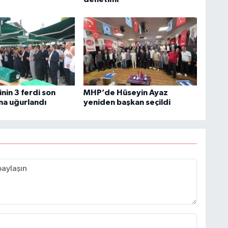
inin 3 ferdi son
MHP’de Hüseyin Ayaz
na uğurlandı
yeniden başkan seçildi