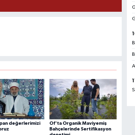
G
G
1
B
B
A
1
S
apan değerlerimizi
Of'ta Organik Maviyemiş
oruz
Bahçelerinde Sertifikasyon
denetimi