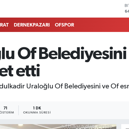
B
6
D
4
RAT
DERNEKPAZARI
OFSPOR
E
5
S
6
u Of Belediyesini
G
6
B
et etti
1
ulkadir Uraloğlu Of Belediyesini ve Of esn
71
1 DK
ÖSTERIM
OKUNMA SÜRESI