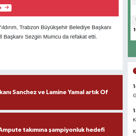
e
Yıldırım, Trabzon Büyükşehir Belediye Başkanı
1
l Başkanı Sezgin Mumcu da refakat etti.
1
kanı Sanchez ve Lamine Yamal artık Of
G
1
K
Ampute takımına şampiyonluk hedefi
K