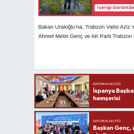
İçeriği Görüntül
Bakan Uraloğlu’na, Trabzon Valisi Aziz 
Ahmet Metin Genç ve AK Parti Trabzon İ
EDITÖRÜN SEÇTIĞI
İspanya Başba
hemşerisi
EDITÖRÜN SEÇTIĞI
Başkan Genç, 