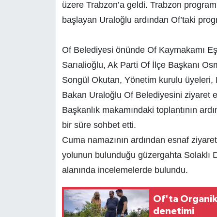
üzere Trabzon’a geldi. Trabzon programına
başlayan Uraloğlu ardından Of’taki progr
Of Belediyesi önünde Of Kaymakamı Eşr
Sarıalioğlu, Ak Parti Of İlçe Başkanı Os
Songül Okutan, Yönetim kurulu üyeleri, B
Bakan Uraloğlu Of Belediyesini ziyaret e
Başkanlık makamındaki toplantının ardı
bir süre sohbet etti.
Cuma namazının ardından esnaf ziyaret
yolunun bulunduğu güzergahta Solaklı D
alanında incelemelerde bulundu.
Of'ta Organik
denetimi