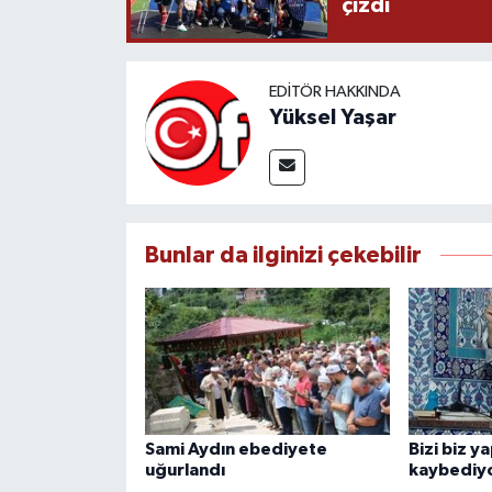
çizdi
EDITÖR HAKKINDA
Yüksel Yaşar
Bunlar da ilginizi çekebilir
Sami Aydın ebediyete
Bizi biz y
uğurlandı
kaybediy