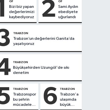
1
2
OF
OF
Bizi biz yapan
Sami Aydın
değerlerimizi
ebediyete
kaybediyoruz
uğurlandı
3
TRABZON
Trabzon’un değerlerini Ganita’da
yaşatıyoruz
4
TRABZON
Büyükşehirden Uzungöl'de sıkı
denetim
5
6
TRABZON
TRABZON
Trabzonspor
Trabzon'a
bu şehrin
ulaşımda
mücadele
büyük
ruhudur
yatırımlar