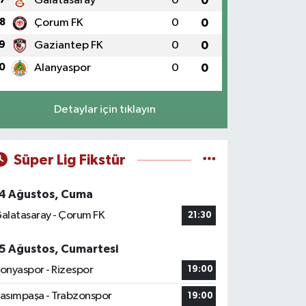
Galatasaray
0
0
8
Çorum FK
0
0
9
Gaziantep FK
0
0
0
Alanyaspor
0
0
Detaylar için tıklayın
Süper Lig Fikstür
4 Ağustos, Cuma
alatasaray - Çorum FK
21:30
5 Ağustos, Cumartesi
onyaspor - Rizespor
19:00
asımpaşa - Trabzonspor
19:00