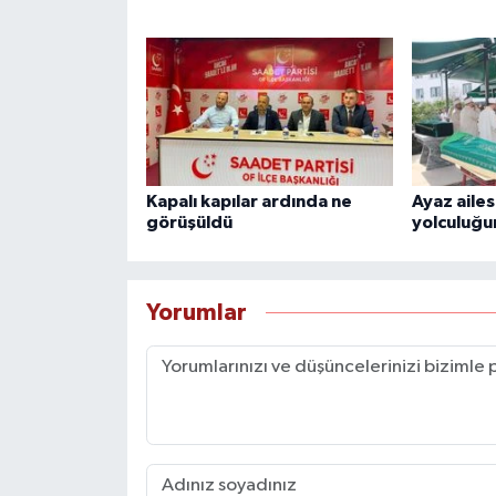
Kapalı kapılar ardında ne
Ayaz ailes
görüşüldü
yolculuğu
Yorumlar