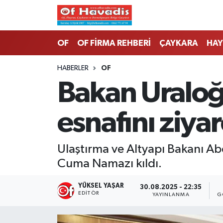
Trabzon Nöbetçi Eczaneler
OF
OF FİRMA REHBERİ
ÇAYKARA
HAY
Trabzon Hava Durumu
HABERLER
OF
Bakan Uraloğl
Trabzon Namaz Vakitleri
esnafını ziyar
Trabzon Trafik Yoğunluk Haritası
Süper Lig Puan Durumu ve Fikstür
Ulaştırma ve Altyapı Bakanı Abd
Cuma Namazı kıldı.
Tüm Manşetler
YÜKSEL YAŞAR
30.08.2025 - 22:35
Son Dakika Haberleri
EDITÖR
YAYINLANMA
G
Haber Arşivi