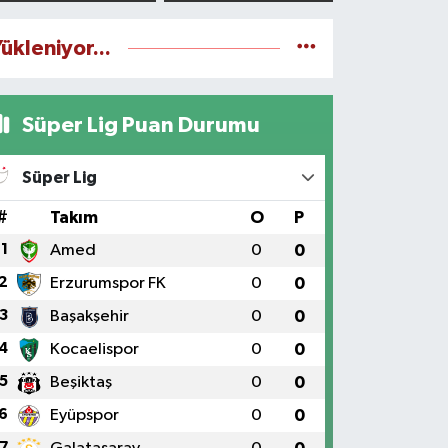
yapılıyor
ükleniyor...
Süper Lig Puan Durumu
Süper Lig
#
Takım
O
P
1
Amed
0
0
2
Erzurumspor FK
0
0
3
Başakşehir
0
0
4
Kocaelispor
0
0
5
Beşiktaş
0
0
6
Eyüpspor
0
0
7