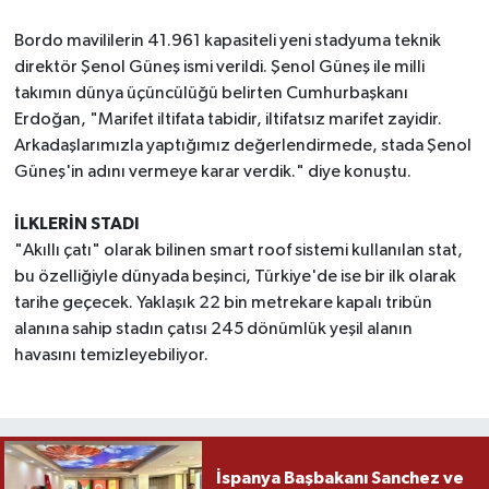
Bordo mavililerin 41.961 kapasiteli yeni stadyuma teknik
direktör Şenol Güneş ismi verildi. Şenol Güneş ile milli
takımın dünya üçüncülüğü belirten Cumhurbaşkanı
Erdoğan, "Marifet iltifata tabidir, iltifatsız marifet zayidir.
Arkadaşlarımızla yaptığımız değerlendirmede, stada Şenol
Güneş'in adını vermeye karar verdik." diye konuştu.
İLKLERİN STADI
"Akıllı çatı" olarak bilinen smart roof sistemi kullanılan stat,
bu özelliğiyle dünyada beşinci, Türkiye'de ise bir ilk olarak
tarihe geçecek. Yaklaşık 22 bin metrekare kapalı tribün
alanına sahip stadın çatısı 245 dönümlük yeşil alanın
havasını temizleyebiliyor.
İspanya Başbakanı Sanchez ve