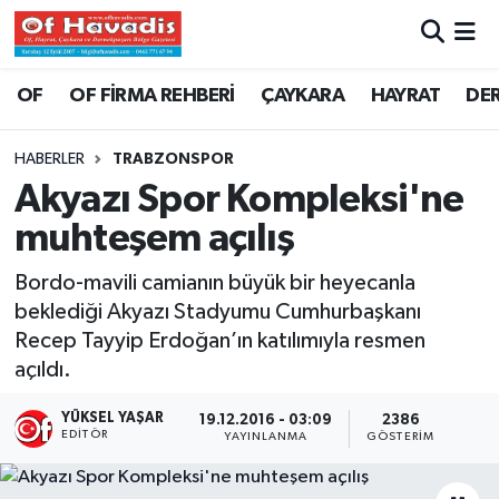
Trabzon Nöbetçi Eczaneler
OF
OF FİRMA REHBERİ
ÇAYKARA
HAYRAT
DE
Trabzon Hava Durumu
HABERLER
TRABZONSPOR
Akyazı Spor Kompleksi'ne
Trabzon Namaz Vakitleri
muhteşem açılış
Trabzon Trafik Yoğunluk Haritası
Bordo-mavili camianın büyük bir heyecanla
beklediği Akyazı Stadyumu Cumhurbaşkanı
Süper Lig Puan Durumu ve Fikstür
Recep Tayyip Erdoğan’ın katılımıyla resmen
açıldı.
Tüm Manşetler
YÜKSEL YAŞAR
19.12.2016 - 03:09
2386
Son Dakika Haberleri
EDITÖR
YAYINLANMA
GÖSTERIM
Haber Arşivi