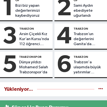
1
2
OF
OF
Bizi biz yapan
Sami Aydın
değerlerimizi
ebediyete
kaybediyoruz
uğurlandı
3
4
TRABZON
TRABZON
Arsin Çiçekli Kız
Trabzon’un
Kur’an Kursu’nda
değerlerini
112 öğrenci
Ganita’da
icazet aldı
yaşatıyoruz
5
6
TRABZONSPOR
TRABZON
Dünya yıldızı
Trabzon'a
Mohamed Salah
ulaşımda büyük
Trabzonspor’da
yatırımlar
yapılıyor
Yükleniyor...