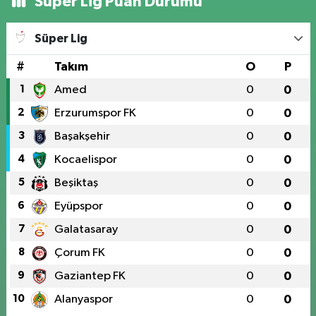
Süper Lig Puan Durumu
Süper Lig
#
Takım
O
P
1
Amed
0
0
2
Erzurumspor FK
0
0
3
Başakşehir
0
0
4
Kocaelispor
0
0
5
Beşiktaş
0
0
6
Eyüpspor
0
0
7
Galatasaray
0
0
8
Çorum FK
0
0
9
Gaziantep FK
0
0
10
Alanyaspor
0
0