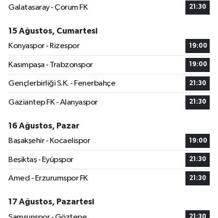
Galatasaray - Çorum FK
21:30
15 Ağustos, Cumartesi
Konyaspor - Rizespor
19:00
Kasımpaşa - Trabzonspor
19:00
Gençlerbirliği S.K. - Fenerbahçe
21:30
Gaziantep FK - Alanyaspor
21:30
16 Ağustos, Pazar
Başakşehir - Kocaelispor
19:00
Beşiktaş - Eyüpspor
21:30
Amed - Erzurumspor FK
21:30
17 Ağustos, Pazartesi
Samsunspor - Göztepe
21:30