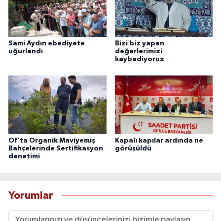
Sami Aydın ebediyete
Bizi biz yapan
uğurlandı
değerlerimizi
kaybediyoruz
Of'ta Organik Maviyemiş
Kapalı kapılar ardında ne
Bahçelerinde Sertifikasyon
görüşüldü
denetimi
Yorumlar