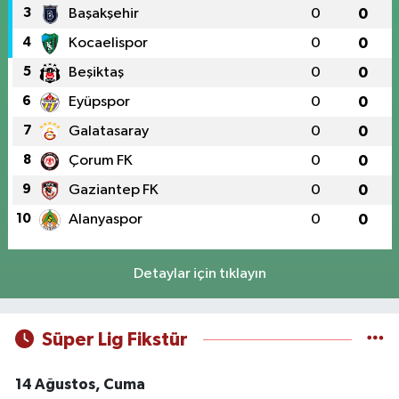
3
Başakşehir
0
0
4
Kocaelispor
0
0
5
Beşiktaş
0
0
6
Eyüpspor
0
0
7
Galatasaray
0
0
8
Çorum FK
0
0
9
Gaziantep FK
0
0
10
Alanyaspor
0
0
Detaylar için tıklayın
Süper Lig Fikstür
14 Ağustos, Cuma