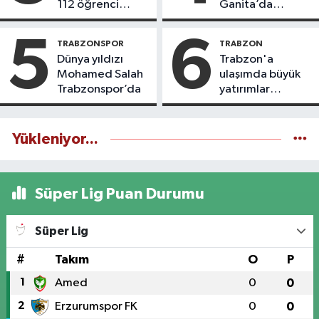
112 öğrenci
Ganita’da
icazet aldı
yaşatıyoruz
5
6
TRABZONSPOR
TRABZON
Dünya yıldızı
Trabzon'a
Mohamed Salah
ulaşımda büyük
Trabzonspor’da
yatırımlar
yapılıyor
Yükleniyor...
Süper Lig Puan Durumu
Süper Lig
#
Takım
O
P
1
Amed
0
0
2
Erzurumspor FK
0
0