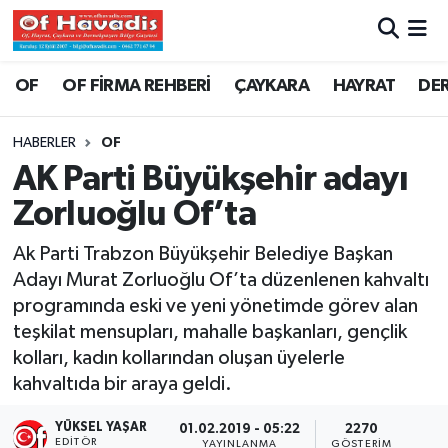
Trabzon Nöbetçi Eczaneler
OF
OF FİRMA REHBERİ
ÇAYKARA
HAYRAT
DE
Trabzon Hava Durumu
HABERLER
OF
AK Parti Büyükşehir adayı
Trabzon Namaz Vakitleri
Zorluoğlu Of’ta
Trabzon Trafik Yoğunluk Haritası
Ak Parti Trabzon Büyükşehir Belediye Başkan
Adayı Murat Zorluoğlu Of’ta düzenlenen kahvaltı
Süper Lig Puan Durumu ve Fikstür
programında eski ve yeni yönetimde görev alan
teşkilat mensupları, mahalle başkanları, gençlik
Tüm Manşetler
kolları, kadın kollarından oluşan üyelerle
Son Dakika Haberleri
kahvaltıda bir araya geldi.
YÜKSEL YAŞAR
01.02.2019 - 05:22
2270
Haber Arşivi
EDITÖR
YAYINLANMA
GÖSTERIM