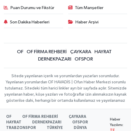
Puan Durumu ve Fikstür
Tüm Manşetler
Son Dakika Haberleri
Haber Arşivi
OF
OF FİRMA REHBERİ
ÇAYKARA
HAYRAT
DERNEKPAZARI
OFSPOR
Sitede yayınlanan içerik ve yorumlardan yazarları sorumludur.
Yayınlanan yorumlardan OF HAVADİS | Ofun Haber Merkezi sorumlu
tutulamaz. Sitedeki tüm harici linkler ayrı bir sayfada açılır. Sitemizde
yayınlanan haber, köşe yazıları ve fotoğraflar izin alınmaksızın kaynak
gösterilse dahi, herhangi bir ortamda kullanılamaz ve yayınlanamaz
OF
OF FİRMA REHBERİ
ÇAYKARA
Haber
HAYRAT
DERNEKPAZARI
OFSPOR
Yazılımı:
TRABZONSPOR
TÜRKİYE
DÜNYA
TE