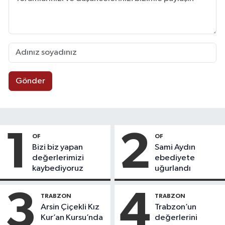
Gönder
1
2
OF
OF
Bizi biz yapan
Sami Aydın
değerlerimizi
ebediyete
kaybediyoruz
uğurlandı
3
4
TRABZON
TRABZON
Arsin Çiçekli Kız
Trabzon’un
Kur’an Kursu’nda
değerlerini