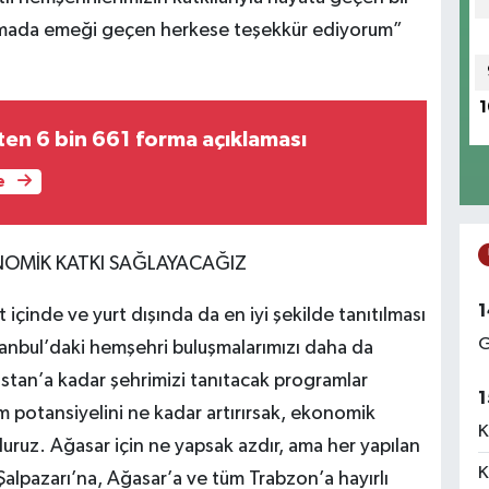
alışmada emeği geçen herkese teşekkür ediyorum”
1
en 6 bin 661 forma açıklaması
e
NOMİK KATKI SAĞLAYACAĞIZ
1
içinde ve yurt dışında da en iyi şekilde tanıtılması
G
anbul’daki hemşehri buluşmalarımızı daha da
stan’a kadar şehrimizi tanıtacak programlar
1
potansiyelini ne kadar artırırsak, ekonomik
K
uruz. Ağasar için ne yapsak azdır, ama her yapılan
K
Şalpazarı’na, Ağasar’a ve tüm Trabzon’a hayırlı