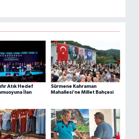
fır Atık Hedef
Sürmene Kahraman
amuoyuna İlan
Mahallesi’ne Millet Bahçesi