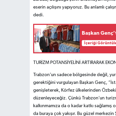
eserin açılışını yapıyoruz. Bu anlamlı ç
dedi.
Başkan Genç’t
İçeriği Görüntül
TURİZM POTANSİYELİNİ ARTIRARAK EKO
Trabzon’un sadece bölgesinde değil, yurt 
gerektiğini vurgulayan Başkan Genç, “İst
genişleterek, Körfez ülkelerinden Özbeki
düzenleyeceğiz. Çünkü Trabzon’un turizm 
kalkınmamıza da o kadar katkı sağlamış ol
da buraya çok yakışır. Bu güzel merkezin 