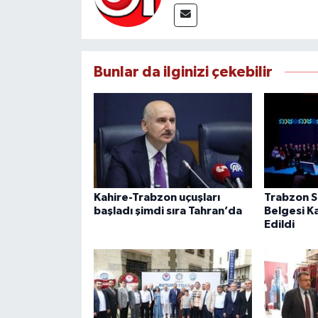
Bunlar da ilginizi çekebilir
Kahire-Trabzon uçuşları
Trabzon Sı
başladı şimdi sıra Tahran’da
Belgesi K
Edildi