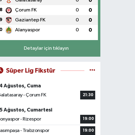
Galatasaray
0
0
8
Çorum FK
0
0
9
Gaziantep FK
0
0
0
Alanyaspor
0
0
Detaylar için tıklayın
Süper Lig Fikstür
4 Ağustos, Cuma
alatasaray - Çorum FK
21:30
5 Ağustos, Cumartesi
onyaspor - Rizespor
19:00
asımpaşa - Trabzonspor
19:00