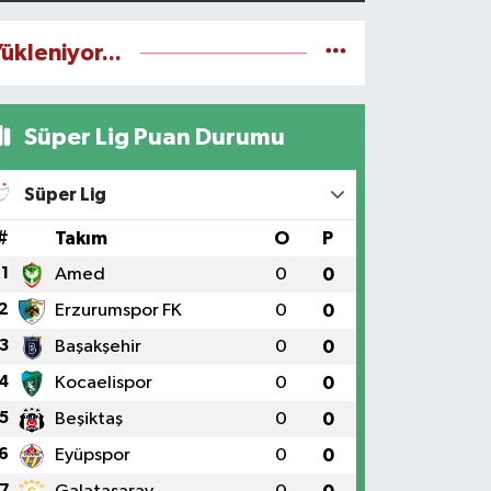
ükleniyor...
Süper Lig Puan Durumu
Süper Lig
#
Takım
O
P
1
Amed
0
0
2
Erzurumspor FK
0
0
3
Başakşehir
0
0
4
Kocaelispor
0
0
5
Beşiktaş
0
0
6
Eyüpspor
0
0
7