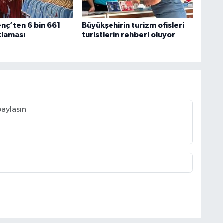
nç’ten 6 bin 661
Büyükşehirin turizm ofisleri
klaması
turistlerin rehberi oluyor