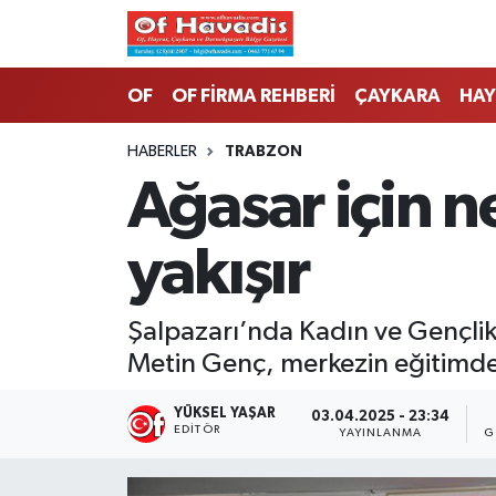
Trabzon Nöbetçi Eczaneler
OF
OF FİRMA REHBERİ
ÇAYKARA
HAY
Trabzon Hava Durumu
HABERLER
TRABZON
Ağasar için n
Trabzon Namaz Vakitleri
yakışır
Trabzon Trafik Yoğunluk Haritası
Süper Lig Puan Durumu ve Fikstür
Şalpazarı’nda Kadın ve Gençlik
Metin Genç, merkezin eğitimden
Tüm Manşetler
YÜKSEL YAŞAR
03.04.2025 - 23:34
Son Dakika Haberleri
EDITÖR
YAYINLANMA
G
Haber Arşivi