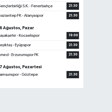
ençlerbirliği S.K. - Fenerbahçe
21:30
aziantep FK - Alanyaspor
21:30
6 Ağustos, Pazar
aşakşehir - Kocaelispor
19:00
eşiktaş - Eyüpspor
21:30
med - Erzurumspor FK
21:30
7 Ağustos, Pazartesi
amsunspor - Göztepe
21:30