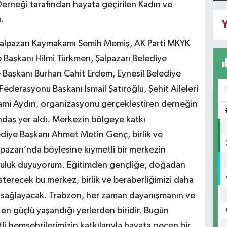
Derneği tarafından hayata geçirilen Kadın ve
ı.
Y
 Şalpazarı Kaymakamı Semih Memiş, AK Parti MKYK
Başkanı Hilmi Türkmen, Şalpazarı Belediye
e Başkanı Burhan Cahit Erdem, Eynesil Belediye
ederasyonu Başkanı İsmail Şatıroğlu, Şehit Aileleri
elami Aydın, organizasyonu gerçekleştiren derneğin
daş yer aldı. Merkezin bölgeye katkı
diye Başkanı Ahmet Metin Genç, birlik ve
pazarı’nda böylesine kıymetli bir merkezin
utluluk duyuyorum. Eğitimden gençliğe, doğadan
terecek bu merkez, birlik ve beraberliğimizi daha
ı sağlayacak. Trabzon, her zaman dayanışmanın ve
 en güçlü yaşandığı yerlerden biridir. Bugün
 hemşehrilerimizin katkılarıyla hayata geçen bir