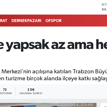
BI
64
DO
47
RAT
DERNEKPAZARI
OFSPOR
EU
55
ST
64
e yapsak az ama h
GR
66
Bİ
13
 Merkezi’nin açılışına katılan Trabzon Bü
 turizme birçok alanda ilçeye katkı sağlay
72
2 DK
ÖSTERIM
OKUNMA SÜRESI