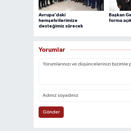
Avrupa’daki
Başkan Ge
hemşehrilerimize
forma açı
desteğimiz sürecek
Yorumlar
Gönder