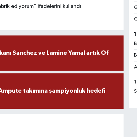
ebrik ediyorum” ifadelerini kullandı.
G
G
1
B
kanı Sanchez ve Lamine Yamal artık Of
B
A
1
Ampute takımına şampiyonluk hedefi
S