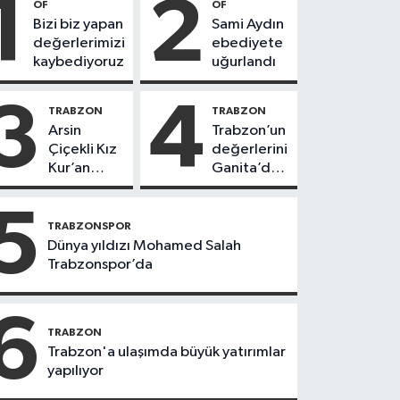
1
2
OF
OF
Bizi biz yapan
Sami Aydın
değerlerimizi
ebediyete
kaybediyoruz
uğurlandı
3
4
TRABZON
TRABZON
Arsin
Trabzon’un
Çiçekli Kız
değerlerini
Kur’an
Ganita’da
Kursu’nda
yaşatıyoruz
112 öğrenci
5
icazet aldı
TRABZONSPOR
Dünya yıldızı Mohamed Salah
Trabzonspor’da
6
TRABZON
Trabzon'a ulaşımda büyük yatırımlar
yapılıyor