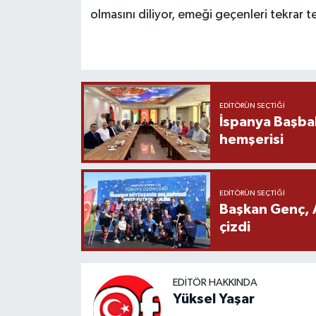
olmasını diliyor, emeği geçenleri tekrar t
EDITÖRÜN SEÇTIĞI
İspanya Başba
hemşerisi
EDITÖRÜN SEÇTIĞI
Başkan Genç, 
çizdi
EDITÖR HAKKINDA
Yüksel Yaşar