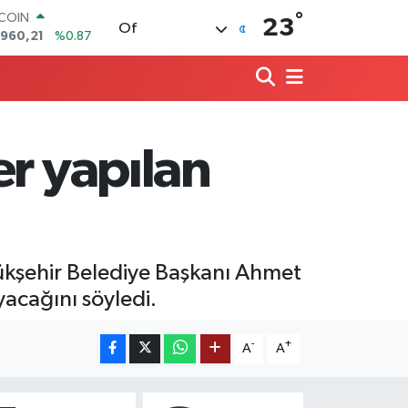
TCOIN
°
23
Of
.960,21
%0.87
LAR
,7436
%0.18
RO
,2510
%0.32
ERLİN
,4811
%0.38
er yapılan
AM ALTIN
60.55
%0.03
ST100
.779
%-14
yükşehir Belediye Başkanı Ahmet
acağını söyledi.
-
+
A
A