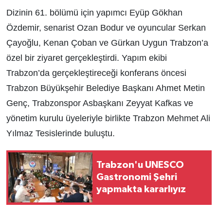
Dizinin 61. bölümü için yapımcı Eyüp Gökhan
Özdemir, senarist Ozan Bodur ve oyuncular Serkan
Çayoğlu, Kenan Çoban ve Gürkan Uygun Trabzon’a
özel bir ziyaret gerçekleştirdi. Yapım ekibi
Trabzon’da gerçekleştireceği konferans öncesi
Trabzon Büyükşehir Belediye Başkanı Ahmet Metin
Genç, Trabzonspor Asbaşkanı Zeyyat Kafkas ve
yönetim kurulu üyeleriyle birlikte Trabzon Mehmet Ali
Yılmaz Tesislerinde buluştu.
Trabzon'u UNESCO
Gastronomi Şehri
yapmakta kararlıyız