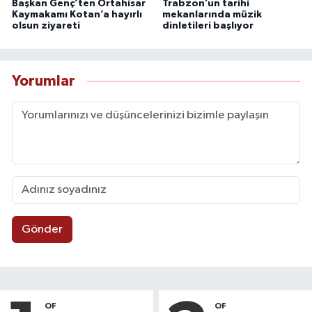
Başkan Genç’ten Ortahisar
Trabzon’un tarihi
Kaymakamı Kotan’a hayırlı
mekanlarında müzik
olsun ziyareti
dinletileri başlıyor
Yorumlar
Gönder
OF
OF