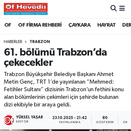
Trabzon Nöbetçi Eczaneler
OF
OF FİRMA REHBERİ
ÇAYKARA
HAYRAT
DE
Trabzon Hava Durumu
HABERLER
TRABZON
61. bölümü Trabzon’da
Trabzon Namaz Vakitleri
çekecekler
Trabzon Trafik Yoğunluk Haritası
Trabzon Büyükşehir Belediye Başkanı Ahmet
Metin Genç, TRT 1’de yayınlanan “Mehmed:
Süper Lig Puan Durumu ve Fikstür
Fetihler Sultanı” dizisinin Trabzon’un fethini konu
alan bölümlerinin çekimleri için şehirde bulunan
Tüm Manşetler
dizi ekibiyle bir araya geldi.
Son Dakika Haberleri
YÜKSEL YAŞAR
23.10.2025 - 21:42
80
EDITÖR
YAYINLANMA
GÖSTERIM
OKU
Haber Arşivi