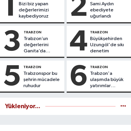
1
2
Bizi biz yapan
Sami Aydın
değerlerimizi
ebediyete
kaybediyoruz
uğurlandı
3
4
TRABZON
TRABZON
Trabzon’un
Büyükşehirden
değerlerini
Uzungöl'de sıkı
Ganita’da
denetim
yaşatıyoruz
5
6
TRABZON
TRABZON
Trabzonspor bu
Trabzon'a
şehrin mücadele
ulaşımda büyük
ruhudur
yatırımlar
yapılıyor
Yükleniyor...