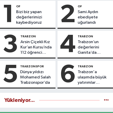
1
2
OF
OF
Bizi biz yapan
Sami Aydın
değerlerimizi
ebediyete
kaybediyoruz
uğurlandı
3
4
TRABZON
TRABZON
Arsin Çiçekli Kız
Trabzon’un
Kur’an Kursu’nda
değerlerini
112 öğrenci
Ganita’da
icazet aldı
yaşatıyoruz
5
6
TRABZONSPOR
TRABZON
Dünya yıldızı
Trabzon'a
Mohamed Salah
ulaşımda büyük
Trabzonspor’da
yatırımlar
yapılıyor
Yükleniyor...