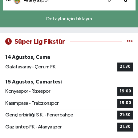
Alanyaspor
0
0
Detaylar için tıklayın
Süper Lig Fikstür
14 Ağustos, Cuma
Galatasaray - Çorum FK
21:30
15 Ağustos, Cumartesi
Konyaspor - Rizespor
19:00
Kasımpaşa - Trabzonspor
19:00
Gençlerbirliği S.K. - Fenerbahçe
21:30
Gaziantep FK - Alanyaspor
21:30