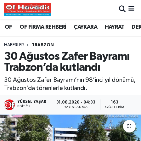
Trabzon Nöbetçi Eczaneler
OF
OF FİRMA REHBERİ
ÇAYKARA
HAYRAT
DE
Trabzon Hava Durumu
HABERLER
TRABZON
30 Ağustos Zafer Bayramı
Trabzon Namaz Vakitleri
Trabzon’da kutlandı
Trabzon Trafik Yoğunluk Haritası
30 Ağustos Zafer Bayramı’nın 98’inci yıl dönümü,
Trabzon’da törenlerle kutlandı.
Süper Lig Puan Durumu ve Fikstür
YÜKSEL YAŞAR
31.08.2020 - 04:33
163
Tüm Manşetler
EDITÖR
YAYINLANMA
GÖSTERIM
Son Dakika Haberleri
Haber Arşivi