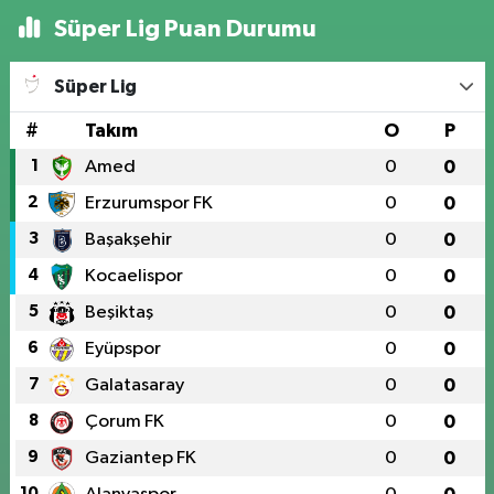
Süper Lig Puan Durumu
Süper Lig
#
Takım
O
P
1
Amed
0
0
2
Erzurumspor FK
0
0
3
Başakşehir
0
0
4
Kocaelispor
0
0
5
Beşiktaş
0
0
6
Eyüpspor
0
0
7
Galatasaray
0
0
8
Çorum FK
0
0
9
Gaziantep FK
0
0
10