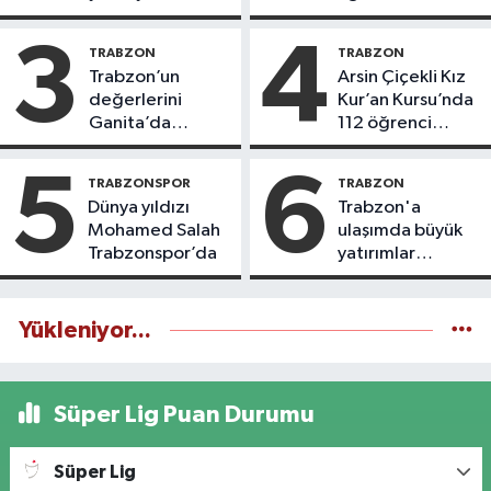
3
4
TRABZON
TRABZON
Trabzon’un
Arsin Çiçekli Kız
değerlerini
Kur’an Kursu’nda
Ganita’da
112 öğrenci
yaşatıyoruz
icazet aldı
5
6
TRABZONSPOR
TRABZON
Dünya yıldızı
Trabzon'a
Mohamed Salah
ulaşımda büyük
Trabzonspor’da
yatırımlar
yapılıyor
Yükleniyor...
Süper Lig Puan Durumu
Süper Lig