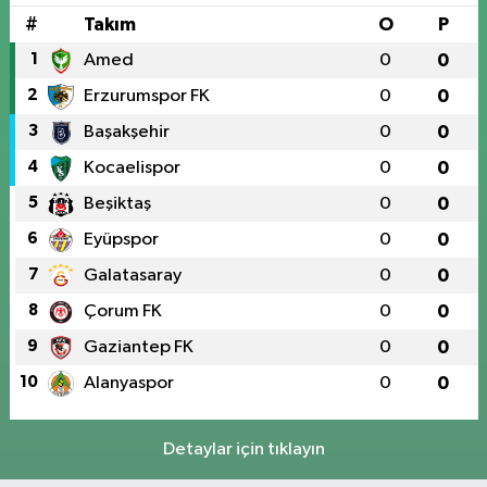
#
Takım
O
P
1
Amed
0
0
2
Erzurumspor FK
0
0
3
Başakşehir
0
0
4
Kocaelispor
0
0
5
Beşiktaş
0
0
6
Eyüpspor
0
0
7
Galatasaray
0
0
8
Çorum FK
0
0
9
Gaziantep FK
0
0
10
Alanyaspor
0
0
Detaylar için tıklayın