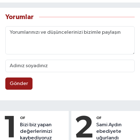
Yorumlar
Gönder
1
2
OF
OF
Bizi biz yapan
Sami Aydın
değerlerimizi
ebediyete
kaybediyoruz
uğurlandı