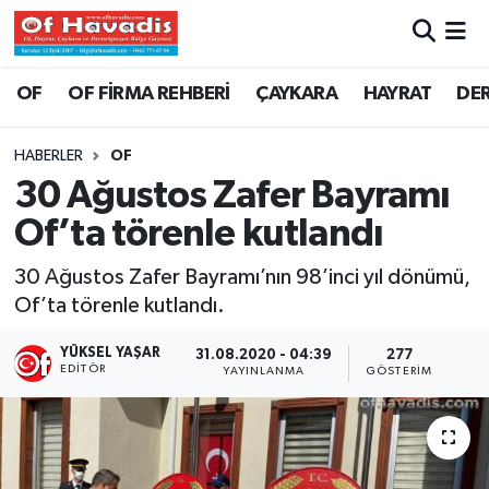
Trabzon Nöbetçi Eczaneler
OF
OF FİRMA REHBERİ
ÇAYKARA
HAYRAT
DE
Trabzon Hava Durumu
HABERLER
OF
30 Ağustos Zafer Bayramı
Trabzon Namaz Vakitleri
Of’ta törenle kutlandı
Trabzon Trafik Yoğunluk Haritası
30 Ağustos Zafer Bayramı’nın 98’inci yıl dönümü,
Of’ta törenle kutlandı.
Süper Lig Puan Durumu ve Fikstür
YÜKSEL YAŞAR
31.08.2020 - 04:39
277
Tüm Manşetler
EDITÖR
YAYINLANMA
GÖSTERIM
Son Dakika Haberleri
Haber Arşivi