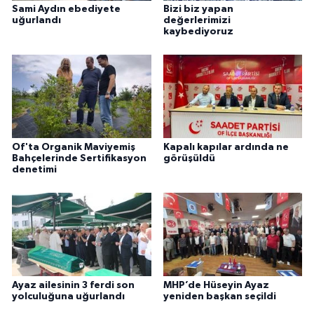
Sami Aydın ebediyete
Bizi biz yapan
uğurlandı
değerlerimizi
kaybediyoruz
Of'ta Organik Maviyemiş
Kapalı kapılar ardında ne
Bahçelerinde Sertifikasyon
görüşüldü
denetimi
Ayaz ailesinin 3 ferdi son
MHP’de Hüseyin Ayaz
yolculuğuna uğurlandı
yeniden başkan seçildi