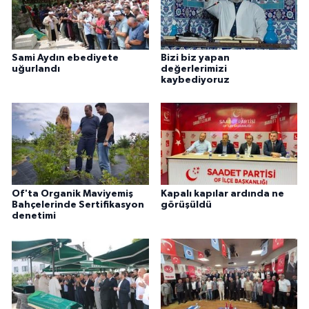
Sami Aydın ebediyete
Bizi biz yapan
uğurlandı
değerlerimizi
kaybediyoruz
Of'ta Organik Maviyemiş
Kapalı kapılar ardında ne
Bahçelerinde Sertifikasyon
görüşüldü
denetimi