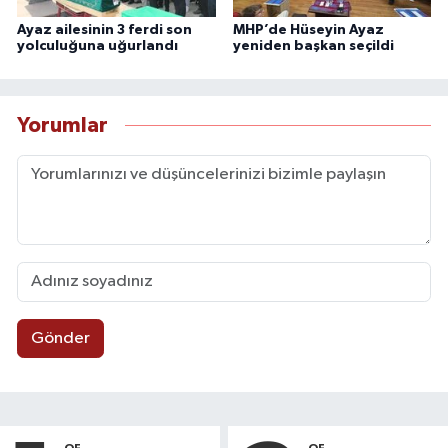
Ayaz ailesinin 3 ferdi son
MHP’de Hüseyin Ayaz
yolculuğuna uğurlandı
yeniden başkan seçildi
Yorumlar
Gönder