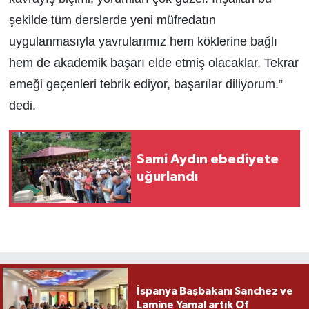
şekilde tüm derslerde yeni müfredatın
uygulanmasıyla yavrularımız hem köklerine bağlı
hem de akademik başarı elde etmiş olacaklar. Tekrar
emeği geçenleri tebrik ediyor, başarılar diliyorum.”
dedi.
Sami Aydın ebediyete
uğurlandı
İspanya Başbakanı Sanchez ve
Lamine Yamal artık Of