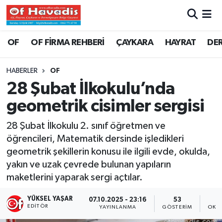
Trabzon Nöbetçi Eczaneler
OF
OF FİRMA REHBERİ
ÇAYKARA
HAYRAT
DE
Trabzon Hava Durumu
HABERLER
OF
28 Şubat İlkokulu’nda
Trabzon Namaz Vakitleri
geometrik cisimler sergisi
Trabzon Trafik Yoğunluk Haritası
28 Şubat İlkokulu 2. sınıf öğretmen ve
öğrencileri, Matematik dersinde işledikleri
Süper Lig Puan Durumu ve Fikstür
geometrik şekillerin konusu ile ilgili evde, okulda,
yakın ve uzak çevrede bulunan yapıların
Tüm Manşetler
maketlerini yaparak sergi açtılar.
Son Dakika Haberleri
YÜKSEL YAŞAR
07.10.2025 - 23:16
53
EDITÖR
YAYINLANMA
GÖSTERIM
OKU
Haber Arşivi