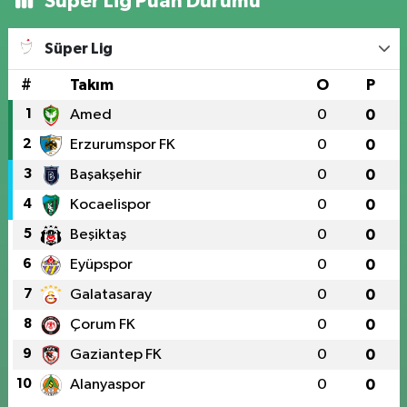
Süper Lig Puan Durumu
Süper Lig
#
Takım
O
P
1
Amed
0
0
2
Erzurumspor FK
0
0
3
Başakşehir
0
0
4
Kocaelispor
0
0
5
Beşiktaş
0
0
6
Eyüpspor
0
0
7
Galatasaray
0
0
8
Çorum FK
0
0
9
Gaziantep FK
0
0
10
Alanyaspor
0
0