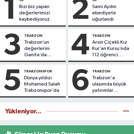
1
2
OF
OF
Bizi biz yapan
Sami Aydın
değerlerimizi
ebediyete
kaybediyoruz
uğurlandı
3
4
TRABZON
TRABZON
Trabzon’un
Arsin Çiçekli Kız
değerlerini
Kur’an Kursu’nda
Ganita’da
112 öğrenci
yaşatıyoruz
icazet aldı
5
6
TRABZONSPOR
TRABZON
Dünya yıldızı
Trabzon'a
Mohamed Salah
ulaşımda büyük
Trabzonspor’da
yatırımlar
yapılıyor
Yükleniyor...