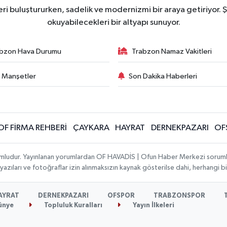
ri buluştururken, sadelik ve modernizmi bir araya getiriyor. Ş
okuyabilecekleri bir altyapı sunuyor.
bzon Hava Durumu
Trabzon Namaz Vakitleri
 Manşetler
Son Dakika Haberleri
OF FİRMA REHBERİ
ÇAYKARA
HAYRAT
DERNEKPAZARI
OF
umludur. Yayınlanan yorumlardan OF HAVADİS | Ofun Haber Merkezi sorumlu t
 yazıları ve fotoğraflar izin alınmaksızın kaynak gösterilse dahi, herhangi
AYRAT
DERNEKPAZARI
OFSPOR
TRABZONSPOR
ünye
Topluluk Kuralları
Yayın İlkeleri