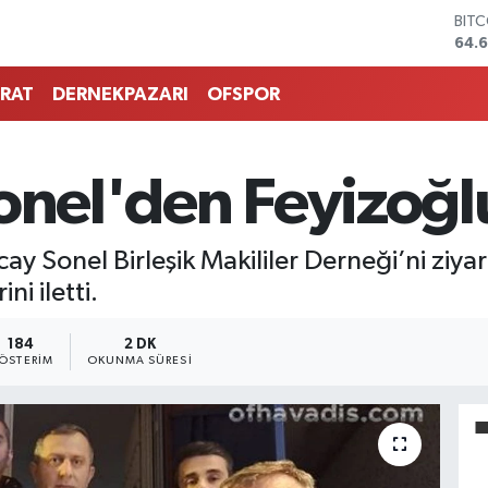
BIT
64.
DOL
47,
RAT
DERNEKPAZARI
OFSPOR
EUR
55,
STE
64,
onel'den Feyizoğl
GRA
650
BİS
y Sonel Birleşik Makililer Derneği’ni ziyar
13.7
ni iletti.
184
2 DK
ÖSTERIM
OKUNMA SÜRESI