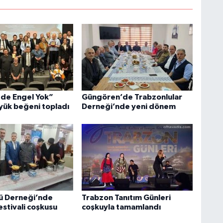
de Engel Yok”
Güngören’de Trabzonlular
yük beğeni topladı
Derneği’nde yeni dönem
ü Derneği’nde
Trabzon Tanıtım Günleri
stivali coşkusu
coşkuyla tamamlandı