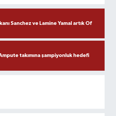
kanı Sanchez ve Lamine Yamal artık Of
Ampute takımına şampiyonluk hedefi