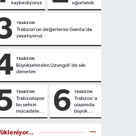
kaybediyoruz
uğurlandı
3
TRABZON
Trabzon’un değerlerini Ganita’da
yaşatıyoruz
4
TRABZON
Büyükşehirden Uzungöl'de sıkı
denetim
5
6
TRABZON
TRABZON
Trabzonspor
Trabzon'a
bu şehrin
ulaşımda
mücadele
büyük
ruhudur
yatırımlar
yapılıyor
ükleniyor...