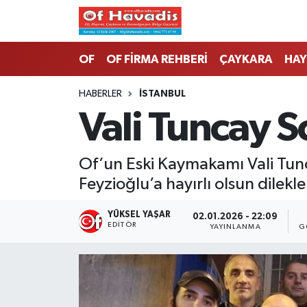
Trabzon Nöbetçi Eczaneler
OF
OF FİRMA REHBERİ
ÇAYKARA
HAY
Trabzon Hava Durumu
HABERLER
İSTANBUL
Vali Tuncay S
Trabzon Namaz Vakitleri
Trabzon Trafik Yoğunluk Haritası
Of’un Eski Kaymakamı Vali Tunca
Feyzioğlu’a hayırlı olsun dilekleri
Süper Lig Puan Durumu ve Fikstür
YÜKSEL YAŞAR
02.01.2026 - 22:09
Tüm Manşetler
EDITÖR
YAYINLANMA
G
Son Dakika Haberleri
Haber Arşivi