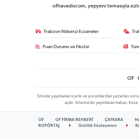
ofhavadiscom, yepyeni temasıyla sizle
Trabzon Nöbetçi Eczaneler
Tra
Puan Durumu ve Fikstür
Tüm
OF
Sitede yayınlanan içerik ve yorumlardan yazarları sor
açılır. Sitemizde yayınlanan haber, köşe
OF
OF FİRMA REHBERİ
ÇAYKARA
H
ROPÖRTAJ
Gizlilik Sözleşmesi
K