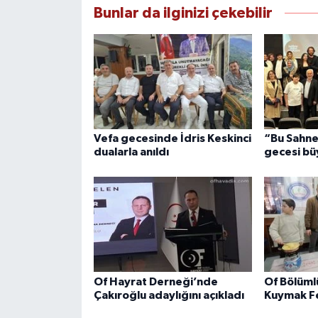
Bunlar da ilginizi çekebilir
Vefa gecesinde İdris Keskinci
“Bu Sahne
dualarla anıldı
gecesi bü
Of Hayrat Derneği’nde
Of Bölüml
Çakıroğlu adaylığını açıkladı
Kuymak Fe