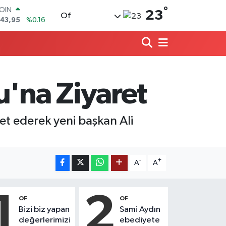
COIN
°
23
Of
643,95
%0.16
AR
6704
%0
O
0406
%-0.08
RLİN
2143
%0
u'na Ziyaret
M ALTIN
0.87
%0.12
T100
et ederek yeni başkan Ali
99
%70
-
+
A
A
1
2
OF
OF
Bizi biz yapan
Sami Aydın
değerlerimizi
ebediyete