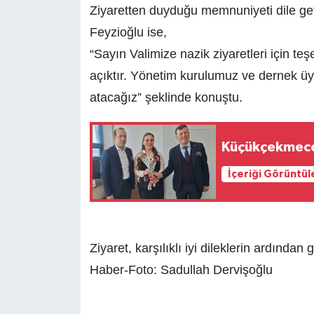
Ziyaretten duyduğu memnuniyeti dile geti
Feyzioğlu ise,
“Sayın Valimize nazik ziyaretleri için t
açıktır. Yönetim kurulumuz ve dernek üye
atacağız” şeklinde konuştu.
Küçükçekmece 
İçeriği Görüntül
Ziyaret, karşılıklı iyi dileklerin ardında
Haber-Foto: Sadullah Dervişoğlu