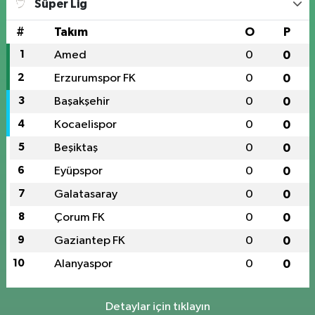
Süper Lig
#
Takım
O
P
1
Amed
0
0
2
Erzurumspor FK
0
0
3
Başakşehir
0
0
4
Kocaelispor
0
0
5
Beşiktaş
0
0
6
Eyüpspor
0
0
7
Galatasaray
0
0
8
Çorum FK
0
0
9
Gaziantep FK
0
0
10
Alanyaspor
0
0
Detaylar için tıklayın