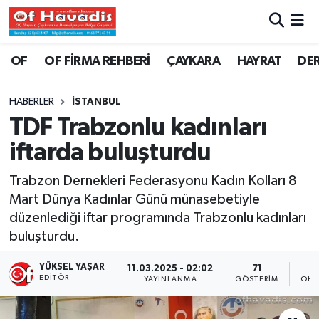
Trabzon Nöbetçi Eczaneler
OF
OF FİRMA REHBERİ
ÇAYKARA
HAYRAT
DE
Trabzon Hava Durumu
HABERLER
İSTANBUL
TDF Trabzonlu kadınları
Trabzon Namaz Vakitleri
iftarda buluşturdu
Trabzon Trafik Yoğunluk Haritası
Trabzon Dernekleri Federasyonu Kadın Kolları 8
Mart Dünya Kadınlar Günü münasebetiyle
Süper Lig Puan Durumu ve Fikstür
düzenlediği iftar programında Trabzonlu kadınları
buluşturdu.
Tüm Manşetler
YÜKSEL YAŞAR
11.03.2025 - 02:02
71
Son Dakika Haberleri
EDITÖR
YAYINLANMA
GÖSTERIM
OKU
Haber Arşivi