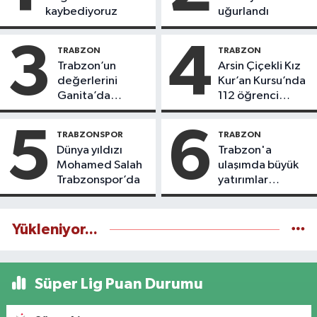
kaybediyoruz
uğurlandı
3
4
TRABZON
TRABZON
Trabzon’un
Arsin Çiçekli Kız
değerlerini
Kur’an Kursu’nda
Ganita’da
112 öğrenci
yaşatıyoruz
icazet aldı
5
6
TRABZONSPOR
TRABZON
Dünya yıldızı
Trabzon'a
Mohamed Salah
ulaşımda büyük
Trabzonspor’da
yatırımlar
yapılıyor
Yükleniyor...
Süper Lig Puan Durumu