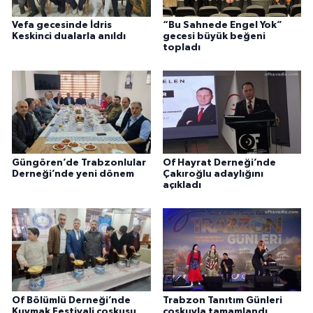
Vefa gecesinde İdris
“Bu Sahnede Engel Yok”
Keskinci dualarla anıldı
gecesi büyük beğeni
topladı
Güngören’de Trabzonlular
Of Hayrat Derneği’nde
Derneği’nde yeni dönem
Çakıroğlu adaylığını
açıkladı
Of Bölümlü Derneği’nde
Trabzon Tanıtım Günleri
Kuymak Festivali coşkusu
coşkuyla tamamlandı