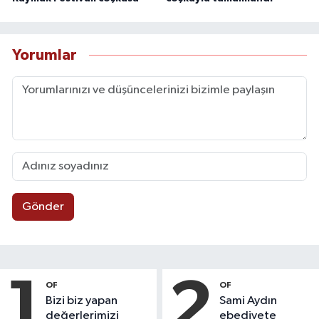
Yorumlar
Gönder
1
2
OF
OF
Bizi biz yapan
Sami Aydın
değerlerimizi
ebediyete