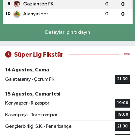
9
Gaziantep FK
0
0
10
Alanyaspor
0
0
Detaylar için tıklayın
Süper Lig Fikstür
14 Ağustos, Cuma
Galatasaray - Çorum FK
21:30
15 Ağustos, Cumartesi
Konyaspor - Rizespor
19:00
Kasımpaşa - Trabzonspor
19:00
Gençlerbirliği S.K. - Fenerbahçe
21:30