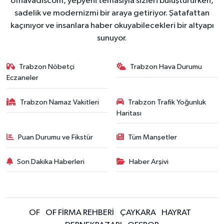
ofhavadiscom, yepyeni temasıyla sizleri buluştururken,
sadelik ve modernizmi bir araya getiriyor. Şatafattan
kaçınıyor ve insanlara haber okuyabilecekleri bir altyapı
sunuyor.
Trabzon Nöbetçi
Trabzon Hava Durumu
Eczaneler
Trabzon Namaz Vakitleri
Trabzon Trafik Yoğunluk
Haritası
Puan Durumu ve Fikstür
Tüm Manşetler
Son Dakika Haberleri
Haber Arşivi
OF
OF FİRMA REHBERİ
ÇAYKARA
HAYRAT