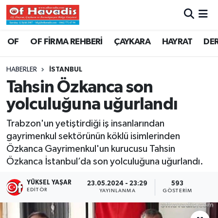
Trabzon Nöbetçi Eczaneler
OF
OF FİRMA REHBERİ
ÇAYKARA
HAYRAT
DE
Trabzon Hava Durumu
HABERLER
İSTANBUL
Tahsin Özkanca son
Trabzon Namaz Vakitleri
yolculuğuna uğurlandı
Trabzon Trafik Yoğunluk Haritası
Trabzon'un yetiştirdiği iş insanlarından
gayrimenkul sektörünün köklü isimlerinden
Süper Lig Puan Durumu ve Fikstür
Özkanca Gayrimenkul'un kurucusu Tahsin
Özkanca İstanbul’da son yolculuğuna uğurlandı.
Tüm Manşetler
YÜKSEL YAŞAR
23.05.2024 - 23:29
593
Son Dakika Haberleri
EDITÖR
YAYINLANMA
GÖSTERIM
Haber Arşivi