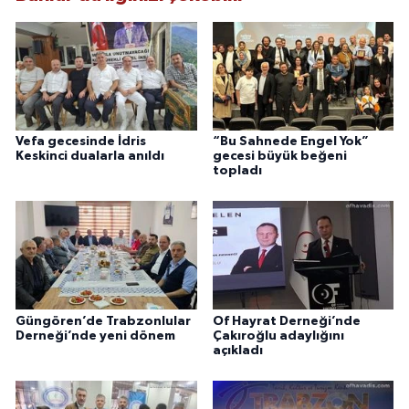
Vefa gecesinde İdris
“Bu Sahnede Engel Yok”
Keskinci dualarla anıldı
gecesi büyük beğeni
topladı
Güngören’de Trabzonlular
Of Hayrat Derneği’nde
Derneği’nde yeni dönem
Çakıroğlu adaylığını
açıkladı