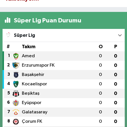
Süper Lig Puan Durumu
Süper Lig
#
Takım
O
P
1
Amed
0
0
2
Erzurumspor FK
0
0
3
Başakşehir
0
0
4
Kocaelispor
0
0
5
Beşiktaş
0
0
6
Eyüpspor
0
0
7
Galatasaray
0
0
8
Çorum FK
0
0