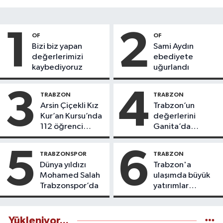
1
2
OF
OF
Bizi biz yapan
Sami Aydın
değerlerimizi
ebediyete
kaybediyoruz
uğurlandı
3
4
TRABZON
TRABZON
Arsin Çiçekli Kız
Trabzon’un
Kur’an Kursu’nda
değerlerini
112 öğrenci
Ganita’da
icazet aldı
yaşatıyoruz
5
6
TRABZONSPOR
TRABZON
Dünya yıldızı
Trabzon'a
Mohamed Salah
ulaşımda büyük
Trabzonspor’da
yatırımlar
yapılıyor
Yükleniyor...