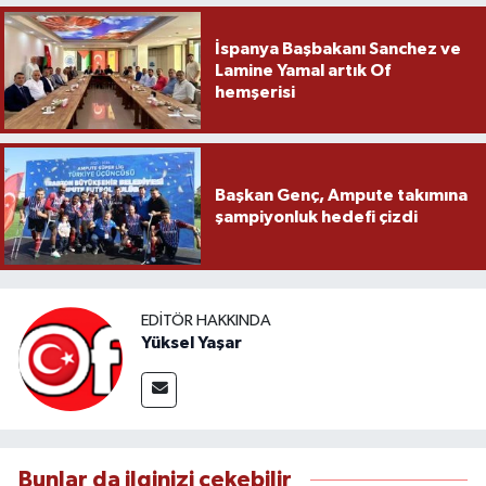
İspanya Başbakanı Sanchez ve
Lamine Yamal artık Of
hemşerisi
Başkan Genç, Ampute takımına
şampiyonluk hedefi çizdi
EDITÖR HAKKINDA
Yüksel Yaşar
Bunlar da ilginizi çekebilir