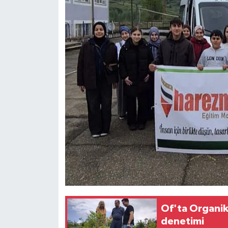
Of'ta Organik
denetimi