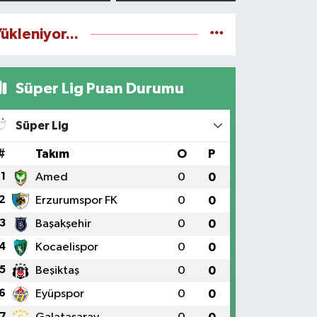
yapılıyor
ükleniyor...
Süper Lig Puan Durumu
Süper Lig
#
Takım
O
P
1
Amed
0
0
2
Erzurumspor FK
0
0
3
Başakşehir
0
0
4
Kocaelispor
0
0
5
Beşiktaş
0
0
6
Eyüpspor
0
0
7