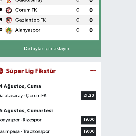
Galatasaray
0
0
8
Çorum FK
0
0
9
Gaziantep FK
0
0
0
Alanyaspor
0
0
Detaylar için tıklayın
Süper Lig Fikstür
4 Ağustos, Cuma
alatasaray - Çorum FK
21:30
5 Ağustos, Cumartesi
onyaspor - Rizespor
19:00
asımpaşa - Trabzonspor
19:00