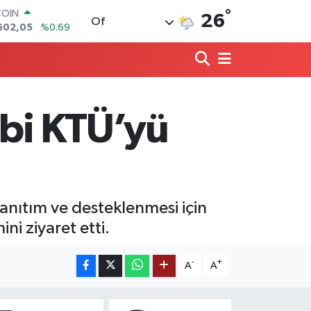
°
LAR
26
Of
5986
%0.06
RO
0700
%0.1
RLİN
2438
%0.21
M ALTIN
8.23
%0.39
ibi KTÜ’yü
T100
768
%48
COIN
602,05
%0.69
tanıtım ve desteklenmesi için
ni ziyaret etti.
-
+
A
A