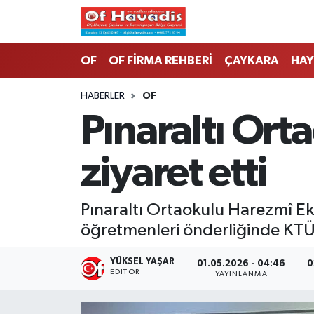
Trabzon Nöbetçi Eczaneler
OF
OF FİRMA REHBERİ
ÇAYKARA
HAY
Trabzon Hava Durumu
HABERLER
OF
Pınaraltı Ort
Trabzon Namaz Vakitleri
ziyaret etti
Trabzon Trafik Yoğunluk Haritası
Süper Lig Puan Durumu ve Fikstür
Pınaraltı Ortaokulu Harezmî Ekib
öğretmenleri önderliğinde KTÜ P
Tüm Manşetler
YÜKSEL YAŞAR
01.05.2026 - 04:46
0
Son Dakika Haberleri
EDITÖR
YAYINLANMA
Haber Arşivi