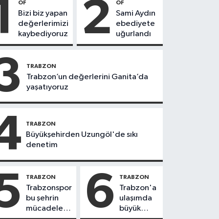
1
2
OF
OF
Bizi biz yapan
Sami Aydın
değerlerimizi
ebediyete
kaybediyoruz
uğurlandı
3
TRABZON
Trabzon’un değerlerini Ganita’da
yaşatıyoruz
4
TRABZON
Büyükşehirden Uzungöl'de sıkı
denetim
5
6
TRABZON
TRABZON
Trabzonspor
Trabzon'a
bu şehrin
ulaşımda
mücadele
büyük
ruhudur
yatırımlar