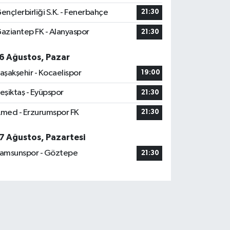
ençlerbirliği S.K. - Fenerbahçe
21:30
aziantep FK - Alanyaspor
21:30
6 Ağustos, Pazar
aşakşehir - Kocaelispor
19:00
eşiktaş - Eyüpspor
21:30
med - Erzurumspor FK
21:30
7 Ağustos, Pazartesi
amsunspor - Göztepe
21:30