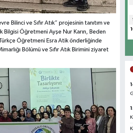
re Bilinci ve Sıfır Atık” projesinin tanıtım ve
1
ak Bilgisi Öğretmeni Ayşe Nur Karın, Beden
Türkçe Öğretmeni Esra Atik önderliğinde
marlığı Bölümü ve Sıfır Atık Birimini ziyaret
1
G
1
K
K