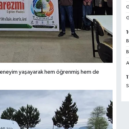
G
G
1
B
B
A
e deneyim yaşayarak hem öğrenmiş hem de
1
S