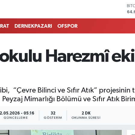
DO
47,
EU
55,
RAT
DERNEKPAZARI
OFSPOR
STE
64,
GRA
651
aokulu Harezmî ek
BİS
13.
BIT
64.
i, “Çevre Bilinci ve Sıfır Atık” projesinin 
eyzaj Mimarlığı Bölümü ve Sıfır Atık Birimi
2.05.2026 - 05:16
32
2 DK
GÜNCELLEME
GÖSTERIM
OKUNMA SÜRESI