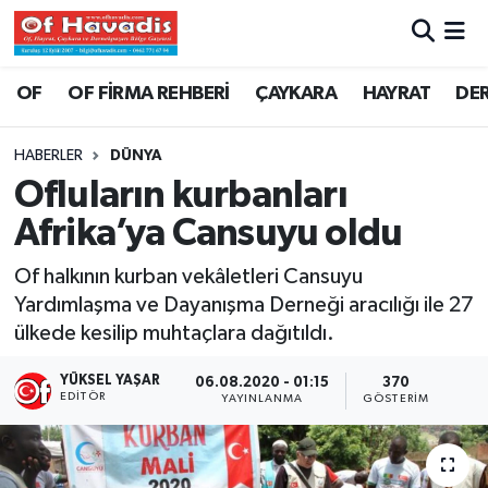
Trabzon Nöbetçi Eczaneler
OF
OF FİRMA REHBERİ
ÇAYKARA
HAYRAT
DE
Trabzon Hava Durumu
HABERLER
DÜNYA
Ofluların kurbanları
Trabzon Namaz Vakitleri
Afrika’ya Cansuyu oldu
Trabzon Trafik Yoğunluk Haritası
Of halkının kurban vekâletleri Cansuyu
Yardımlaşma ve Dayanışma Derneği aracılığı ile 27
Süper Lig Puan Durumu ve Fikstür
ülkede kesilip muhtaçlara dağıtıldı.
Tüm Manşetler
YÜKSEL YAŞAR
06.08.2020 - 01:15
370
EDITÖR
YAYINLANMA
GÖSTERIM
Son Dakika Haberleri
Haber Arşivi