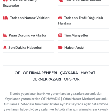
Trabzon Nöbetçi
Trabzon Hava Durumu
Eczaneler
Trabzon Namaz Vakitleri
Trabzon Trafik Yoğunluk
Haritası
Puan Durumu ve Fikstür
Tüm Manşetler
Son Dakika Haberleri
Haber Arşivi
OF
OF FİRMA REHBERİ
ÇAYKARA
HAYRAT
DERNEKPAZARI
OFSPOR
Sitede yayınlanan içerik ve yorumlardan yazarları sorumludur.
Yayınlanan yorumlardan OF HAVADİS | Ofun Haber Merkezi sorumlu
tutulamaz. Sitedeki tüm harici linkler ayrı bir sayfada açılır. Sitemizde
yayınlanan haber, köşe yazıları ve fotoğraflar izin alınmaksızın kaynak