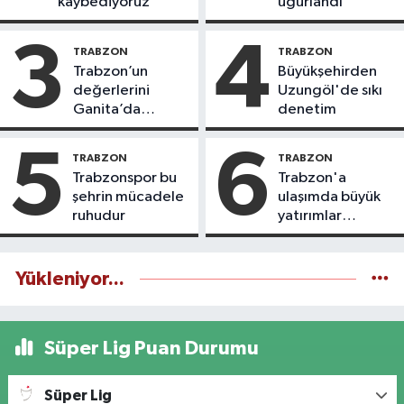
kaybediyoruz
uğurlandı
3
4
TRABZON
TRABZON
Trabzon’un
Büyükşehirden
değerlerini
Uzungöl'de sıkı
Ganita’da
denetim
yaşatıyoruz
5
6
TRABZON
TRABZON
Trabzonspor bu
Trabzon'a
şehrin mücadele
ulaşımda büyük
ruhudur
yatırımlar
yapılıyor
Yükleniyor...
Süper Lig Puan Durumu
Süper Lig