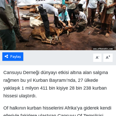
Paylaş
-
+
A
A
Cansuyu Derneği dünyayı etkisi altına alan salgına
rağmen bu yıl Kurban Bayramı’nda, 27 ülkede
yaklaşık 1 milyon 411 bin kişiye 28 bin 238 kurban
hissesi ulaştırdı.
Of halkının kurban hisselerini Afrika’ya giderek kendi
elleriyle fakirlere ulaştıran Cansuyu Of Temsilcisi