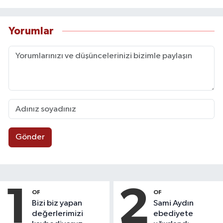
Yorumlar
Gönder
1
2
OF
OF
Bizi biz yapan
Sami Aydın
değerlerimizi
ebediyete