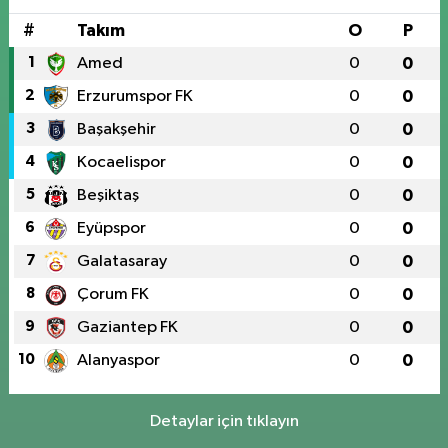
#
Takım
O
P
1
Amed
0
0
2
Erzurumspor FK
0
0
3
Başakşehir
0
0
4
Kocaelispor
0
0
5
Beşiktaş
0
0
6
Eyüpspor
0
0
7
Galatasaray
0
0
8
Çorum FK
0
0
9
Gaziantep FK
0
0
10
Alanyaspor
0
0
Detaylar için tıklayın