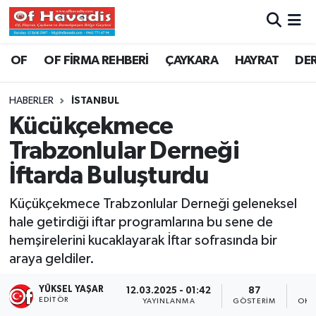
Trabzon Nöbetçi Eczaneler
OF
OF FİRMA REHBERİ
ÇAYKARA
HAYRAT
DE
Trabzon Hava Durumu
HABERLER
İSTANBUL
Kücükçekmece
Trabzon Namaz Vakitleri
Trabzonlular Derneği
Trabzon Trafik Yoğunluk Haritası
İftarda Buluşturdu
Süper Lig Puan Durumu ve Fikstür
Küçükçekmece Trabzonlular Derneği geleneksel
hale getirdiği iftar programlarına bu sene de
Tüm Manşetler
hemşirelerini kucaklayarak İftar sofrasında bir
araya geldiler.
Son Dakika Haberleri
YÜKSEL YAŞAR
12.03.2025 - 01:42
87
EDITÖR
YAYINLANMA
GÖSTERIM
OKU
Haber Arşivi