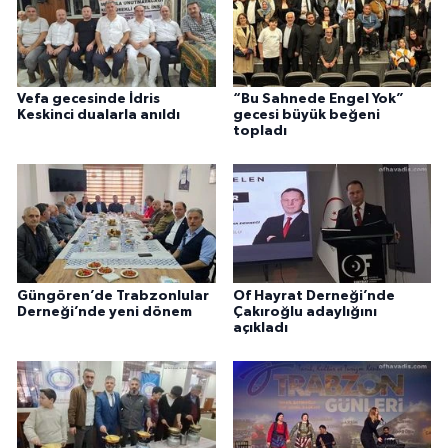
Vefa gecesinde İdris
“Bu Sahnede Engel Yok”
Keskinci dualarla anıldı
gecesi büyük beğeni
topladı
Güngören’de Trabzonlular
Of Hayrat Derneği’nde
Derneği’nde yeni dönem
Çakıroğlu adaylığını
açıkladı