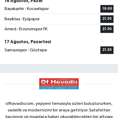
16 Ağustos, Pazar
Başakşehir - Kocaelispor
19:00
Beşiktaş - Eyüpspor
21:30
Amed - Erzurumspor FK
21:30
17 Ağustos, Pazartesi
Samsunspor - Göztepe
21:30
ofhavadiscom, yepyeni temasıyla sizleri buluştururken,
sadelik ve modernizmi bir araya getiriyor. Şatafattan
kaçınıyor ve insanlara haber okuyabilecekleri bir altyapı