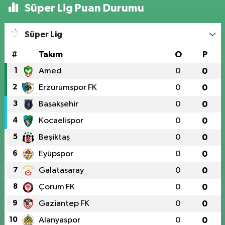
Süper Lig Puan Durumu
Süper Lig
#
Takım
O
P
1
Amed
0
0
2
Erzurumspor FK
0
0
3
Başakşehir
0
0
4
Kocaelispor
0
0
5
Beşiktaş
0
0
6
Eyüpspor
0
0
7
Galatasaray
0
0
8
Çorum FK
0
0
9
Gaziantep FK
0
0
10
Alanyaspor
0
0