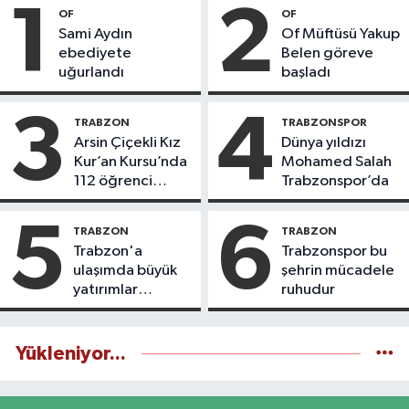
1
2
OF
OF
Sami Aydın
Of Müftüsü Yakup
ebediyete
Belen göreve
uğurlandı
başladı
3
4
TRABZON
TRABZONSPOR
Arsin Çiçekli Kız
Dünya yıldızı
Kur’an Kursu’nda
Mohamed Salah
112 öğrenci
Trabzonspor’da
icazet aldı
5
6
TRABZON
TRABZON
Trabzon'a
Trabzonspor bu
ulaşımda büyük
şehrin mücadele
yatırımlar
ruhudur
yapılıyor
Yükleniyor...