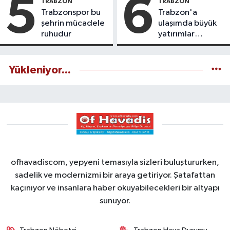
5
6
TRABZON
TRABZON
Trabzonspor bu
Trabzon'a
şehrin mücadele
ulaşımda büyük
ruhudur
yatırımlar
yapılıyor
Yükleniyor...
ofhavadiscom, yepyeni temasıyla sizleri buluştururken,
sadelik ve modernizmi bir araya getiriyor. Şatafattan
kaçınıyor ve insanlara haber okuyabilecekleri bir altyapı
sunuyor.