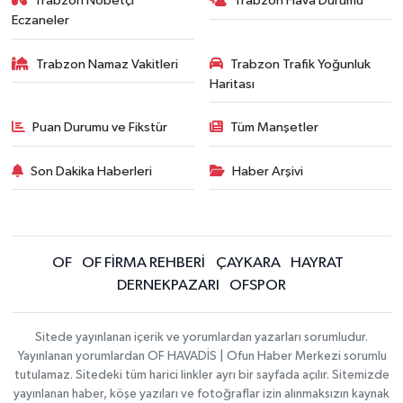
Trabzon Nöbetçi
Trabzon Hava Durumu
Eczaneler
Trabzon Namaz Vakitleri
Trabzon Trafik Yoğunluk
Haritası
Puan Durumu ve Fikstür
Tüm Manşetler
Son Dakika Haberleri
Haber Arşivi
OF
OF FİRMA REHBERİ
ÇAYKARA
HAYRAT
DERNEKPAZARI
OFSPOR
Sitede yayınlanan içerik ve yorumlardan yazarları sorumludur.
Yayınlanan yorumlardan OF HAVADİS | Ofun Haber Merkezi sorumlu
tutulamaz. Sitedeki tüm harici linkler ayrı bir sayfada açılır. Sitemizde
yayınlanan haber, köşe yazıları ve fotoğraflar izin alınmaksızın kaynak