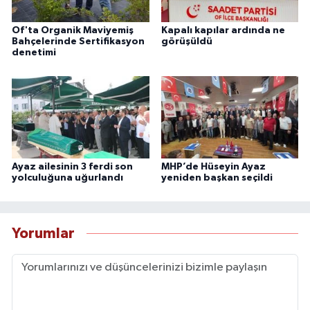
Of'ta Organik Maviyemiş
Kapalı kapılar ardında ne
Bahçelerinde Sertifikasyon
görüşüldü
denetimi
Ayaz ailesinin 3 ferdi son
MHP’de Hüseyin Ayaz
yolculuğuna uğurlandı
yeniden başkan seçildi
Yorumlar