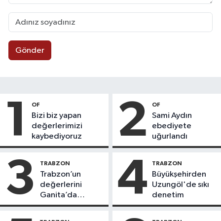
Gönder
1
2
OF
OF
Bizi biz yapan
Sami Aydın
değerlerimizi
ebediyete
kaybediyoruz
uğurlandı
3
4
TRABZON
TRABZON
Trabzon’un
Büyükşehirden
değerlerini
Uzungöl'de sıkı
Ganita’da
denetim
yaşatıyoruz