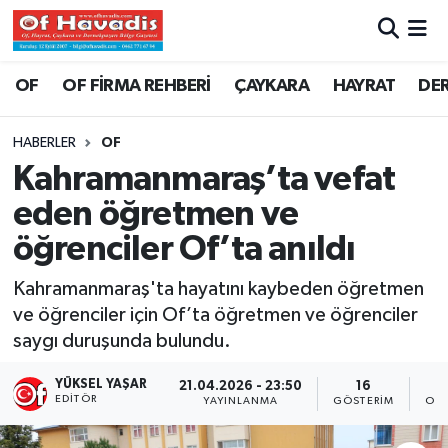
Trabzon Nöbetçi Eczaneler
OF
OF FİRMA REHBERİ
ÇAYKARA
HAYRAT
DE
Trabzon Hava Durumu
HABERLER
OF
Kahramanmaraş’ta vefat
Trabzon Namaz Vakitleri
eden öğretmen ve
Trabzon Trafik Yoğunluk Haritası
öğrenciler Of’ta anıldı
Süper Lig Puan Durumu ve Fikstür
Kahramanmaraş'ta hayatını kaybeden öğretmen
ve öğrenciler için Of’ta öğretmen ve öğrenciler
Tüm Manşetler
saygı duruşunda bulundu.
Son Dakika Haberleri
YÜKSEL YAŞAR
21.04.2026 - 23:50
16
EDITÖR
YAYINLANMA
GÖSTERIM
OKU
Haber Arşivi