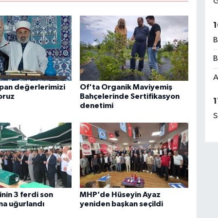
G
1
B
B
A
apan değerlerimizi
Of'ta Organik Maviyemiş
oruz
Bahçelerinde Sertifikasyon
1
denetimi
S
inin 3 ferdi son
MHP’de Hüseyin Ayaz
na uğurlandı
yeniden başkan seçildi