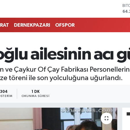
BIT
64.
DO
47,
RAT
DERNEKPAZARI
OFSPOR
EU
55,
STE
64,
lu ailesinin acı 
GRA
657
BİS
en ve Çaykur Of Çay Fabrikası Personelle
13.
e töreni ile son yolculuğuna uğurlandı.
304
1 DK
STERIM
OKUNMA SÜRESI