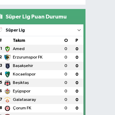
Süper Lig Puan Durumu
Süper Lig
#
Takım
O
P
1
Amed
0
0
2
Erzurumspor FK
0
0
3
Başakşehir
0
0
4
Kocaelispor
0
0
5
Beşiktaş
0
0
6
Eyüpspor
0
0
7
Galatasaray
0
0
8
Çorum FK
0
0