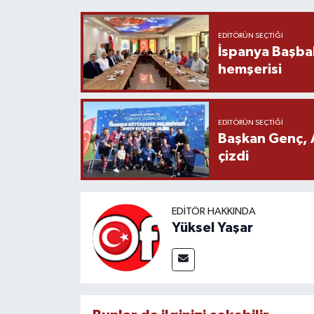
EDITÖRÜN SEÇTIĞI
İspanya Başba
hemşerisi
EDITÖRÜN SEÇTIĞI
Başkan Genç, 
çizdi
EDITÖR HAKKINDA
Yüksel Yaşar