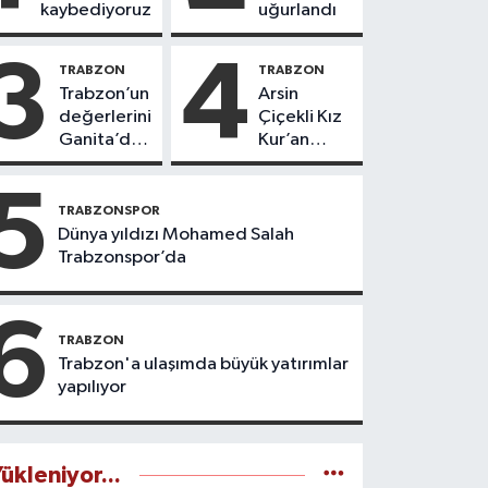
kaybediyoruz
uğurlandı
3
4
TRABZON
TRABZON
Trabzon’un
Arsin
değerlerini
Çiçekli Kız
Ganita’da
Kur’an
yaşatıyoruz
Kursu’nda
112 öğrenci
5
icazet aldı
TRABZONSPOR
Dünya yıldızı Mohamed Salah
Trabzonspor’da
6
TRABZON
Trabzon'a ulaşımda büyük yatırımlar
yapılıyor
ükleniyor...