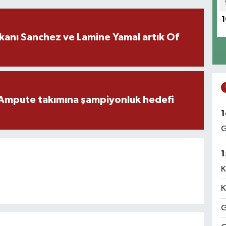
1
kanı Sanchez ve Lamine Yamal artık Of
Ampute takımına şampiyonluk hedefi
1
G
1
K
K
G