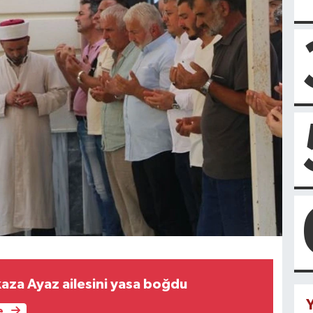
kaza Ayaz ailesini yasa boğdu
Y
e