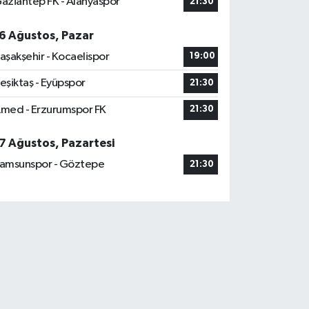
aziantep FK - Alanyaspor
21:30
6 Ağustos, Pazar
aşakşehir - Kocaelispor
19:00
eşiktaş - Eyüpspor
21:30
med - Erzurumspor FK
21:30
7 Ağustos, Pazartesi
amsunspor - Göztepe
21:30