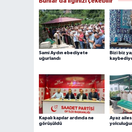
Bunlar da ilginizi çekebilir
Sami Aydın ebediyete
Bizi biz y
uğurlandı
kaybediy
Kapalı kapılar ardında ne
Ayaz ailes
görüşüldü
yolculuğu