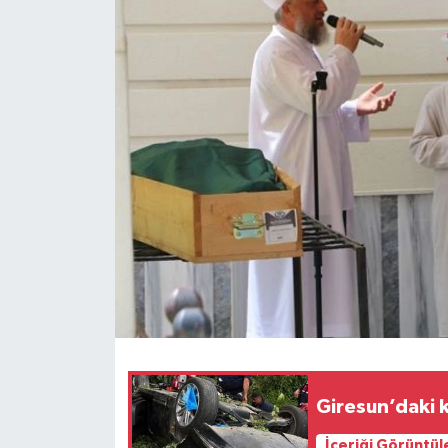
Giresun’daki 
İçeriği Görüntül