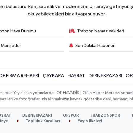
ri buluştururken, sadelik ve modernizmi bir araya getiriyor. Ş
okuyabilecekleri bir altyapı sunuyor.
bzon Hava Durumu
Trabzon Namaz Vakitleri
 Manşetler
Son Dakika Haberleri
OF FİRMA REHBERİ
ÇAYKARA
HAYRAT
DERNEKPAZARI
OF
umludur. Yayınlanan yorumlardan OF HAVADİS | Ofun Haber Merkezi sorumlu t
 yazıları ve fotoğraflar izin alınmaksızın kaynak gösterilse dahi, herhangi
AYRAT
DERNEKPAZARI
OFSPOR
TRABZONSPOR
ünye
Topluluk Kuralları
Yayın İlkeleri