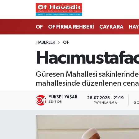
Trabzon Nöbetçi Eczaneler
OF
OF FİRMA REHBERİ
ÇAYKARA
HAY
Trabzon Hava Durumu
HABERLER
OF
Hacımustafaoğ
Trabzon Namaz Vakitleri
Trabzon Trafik Yoğunluk Haritası
Güresen Mahallesi sakinlerind
mahallesinde düzenlenen cenaz
Süper Lig Puan Durumu ve Fikstür
YÜKSEL YAŞAR
28.07.2025 - 21:19
Tüm Manşetler
EDITÖR
YAYINLANMA
GÖ
Son Dakika Haberleri
Haber Arşivi