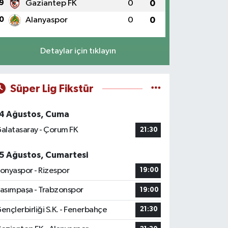
9
Gaziantep FK
0
0
0
Alanyaspor
0
0
Detaylar için tıklayın
Süper Lig Fikstür
4 Ağustos, Cuma
alatasaray - Çorum FK
21:30
5 Ağustos, Cumartesi
onyaspor - Rizespor
19:00
asımpaşa - Trabzonspor
19:00
ençlerbirliği S.K. - Fenerbahçe
21:30