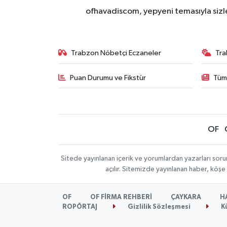
ofhavadiscom, yepyeni temasıyla sizle
Trabzon Nöbetçi Eczaneler
Tra
Puan Durumu ve Fikstür
Tüm
OF
Sitede yayınlanan içerik ve yorumlardan yazarları sor
açılır. Sitemizde yayınlanan haber, köşe
OF
OF FİRMA REHBERİ
ÇAYKARA
H
ROPÖRTAJ
Gizlilik Sözleşmesi
K