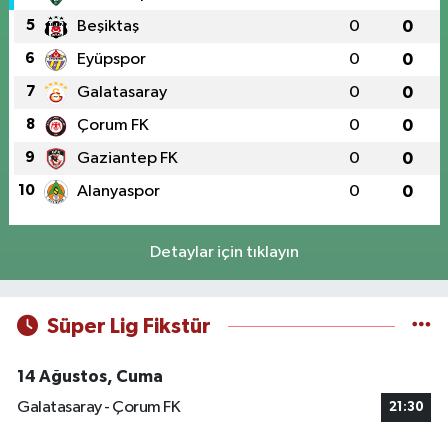
5
Beşiktaş
0
0
6
Eyüpspor
0
0
7
Galatasaray
0
0
8
Çorum FK
0
0
9
Gaziantep FK
0
0
10
Alanyaspor
0
0
Detaylar için tıklayın
Süper Lig Fikstür
14 Ağustos, Cuma
Galatasaray - Çorum FK
21:30