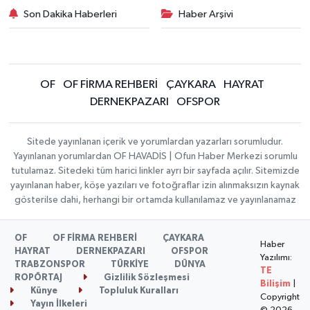
Son Dakika Haberleri
Haber Arşivi
OF
OF FİRMA REHBERİ
ÇAYKARA
HAYRAT
DERNEKPAZARI
OFSPOR
Sitede yayınlanan içerik ve yorumlardan yazarları sorumludur.
Yayınlanan yorumlardan OF HAVADİS | Ofun Haber Merkezi sorumlu
tutulamaz. Sitedeki tüm harici linkler ayrı bir sayfada açılır. Sitemizde
yayınlanan haber, köşe yazıları ve fotoğraflar izin alınmaksızın kaynak
gösterilse dahi, herhangi bir ortamda kullanılamaz ve yayınlanamaz
OF
OF FİRMA REHBERİ
ÇAYKARA
Haber
HAYRAT
DERNEKPAZARI
OFSPOR
Yazılımı:
TRABZONSPOR
TÜRKİYE
DÜNYA
TE
ROPÖRTAJ
Gizlilik Sözleşmesi
Bilişim
|
Künye
Topluluk Kuralları
Copyright
Yayın İlkeleri