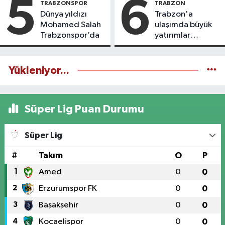
5
6
TRABZONSPOR
TRABZON
Dünya yıldızı
Trabzon'a
Mohamed Salah
ulaşımda büyük
Trabzonspor’da
yatırımlar
yapılıyor
Yükleniyor...
Süper Lig Puan Durumu
Süper Lig
#
Takım
O
P
1
Amed
0
0
2
Erzurumspor FK
0
0
3
Başakşehir
0
0
4
Kocaelispor
0
0