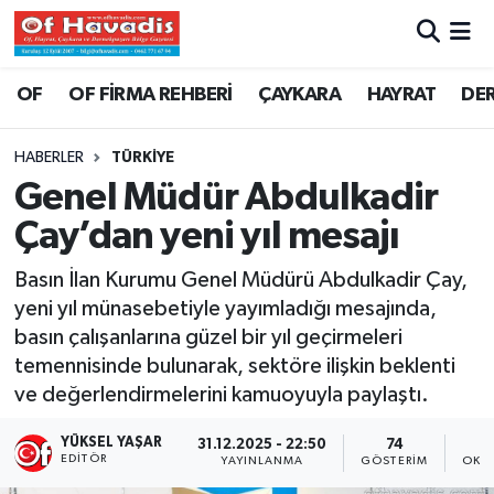
Trabzon Nöbetçi Eczaneler
OF
OF FİRMA REHBERİ
ÇAYKARA
HAYRAT
DE
Trabzon Hava Durumu
HABERLER
TÜRKİYE
Genel Müdür Abdulkadir
Trabzon Namaz Vakitleri
Çay’dan yeni yıl mesajı
Trabzon Trafik Yoğunluk Haritası
Basın İlan Kurumu Genel Müdürü Abdulkadir Çay,
yeni yıl münasebetiyle yayımladığı mesajında,
Süper Lig Puan Durumu ve Fikstür
basın çalışanlarına güzel bir yıl geçirmeleri
temennisinde bulunarak, sektöre ilişkin beklenti
Tüm Manşetler
ve değerlendirmelerini kamuoyuyla paylaştı.
Son Dakika Haberleri
YÜKSEL YAŞAR
31.12.2025 - 22:50
74
EDITÖR
YAYINLANMA
GÖSTERIM
OKU
Haber Arşivi