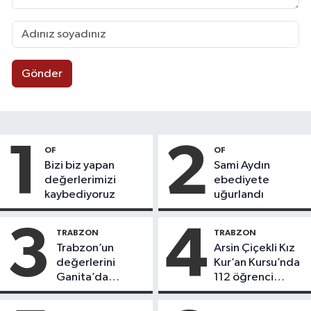
Gönder
1
2
OF
OF
Bizi biz yapan
Sami Aydın
değerlerimizi
ebediyete
kaybediyoruz
uğurlandı
3
4
TRABZON
TRABZON
Trabzon’un
Arsin Çiçekli Kız
değerlerini
Kur’an Kursu’nda
Ganita’da
112 öğrenci
yaşatıyoruz
icazet aldı