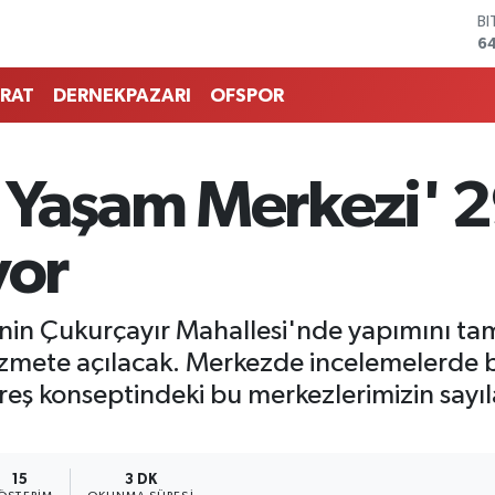
D
4
E
5
RAT
DERNEKPAZARI
OFSPOR
ST
64
G
6
 Yaşam Merkezi' 2
Bİ
13
B
yor
6
’nin Çukurçayır Mahallesi'nde yapımını t
zmete açılacak. Merkezde incelemelerde 
ş konseptindeki bu merkezlerimizin sayıla
15
3 DK