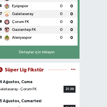
6
Eyüpspor
0
0
7
Galatasaray
0
0
8
Çorum FK
0
0
9
Gaziantep FK
0
0
0
Alanyaspor
0
0
Detaylar için tıklayın
Süper Lig Fikstür
4 Ağustos, Cuma
alatasaray - Çorum FK
21:30
5 Ağustos, Cumartesi