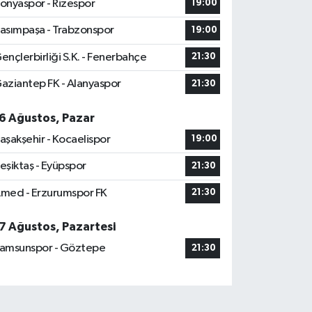
onyaspor - Rizespor
19:00
asımpaşa - Trabzonspor
19:00
ençlerbirliği S.K. - Fenerbahçe
21:30
aziantep FK - Alanyaspor
21:30
6 Ağustos, Pazar
aşakşehir - Kocaelispor
19:00
eşiktaş - Eyüpspor
21:30
med - Erzurumspor FK
21:30
7 Ağustos, Pazartesi
amsunspor - Göztepe
21:30