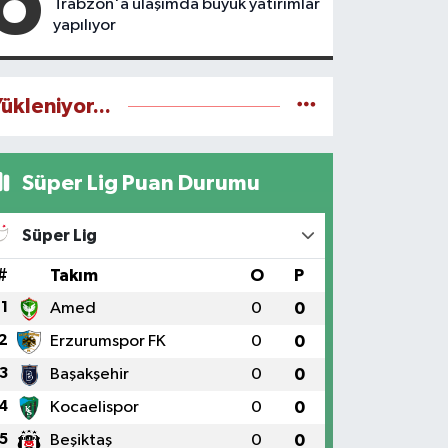
6
Trabzon'a ulaşımda büyük yatırımlar
yapılıyor
ükleniyor...
Süper Lig Puan Durumu
Süper Lig
#
Takım
O
P
1
Amed
0
0
2
Erzurumspor FK
0
0
3
Başakşehir
0
0
4
Kocaelispor
0
0
5
Beşiktaş
0
0