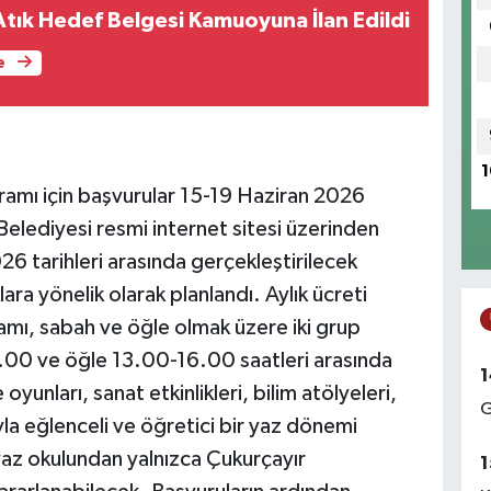
Atık Hedef Belgesi Kamuoyuna İlan Edildi
e
1
amı için başvurular 15-19 Haziran 2026
Belediyesi resmi internet sitesi üzerinden
6 tarihleri arasında gerçekleştirilecek
ra yönelik olarak planlandı. Aylık ücreti
mı, sabah ve öğle olmak üzere iki grup
.00 ve öğle 13.00-16.00 saatleri arasında
1
oyunları, sanat etkinlikleri, bilim atölyeleri,
G
yla eğlenceli ve öğretici bir yaz dönemi
 yaz okulundan yalnızca Çukurçayır
1