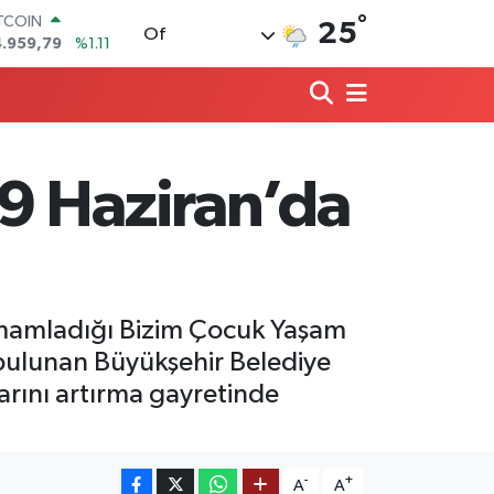
°
OLAR
25
Of
7,7436
%0.18
URO
5,2510
%0.32
ERLİN
,4811
%0.38
RAM ALTIN
660.55
%0.03
9 Haziran’da
ST100
.779
%-14
ITCOIN
4.959,79
%1.11
amamladığı Bizim Çocuk Yaşam
bulunan Büyükşehir Belediye
rını artırma gayretinde
-
+
A
A