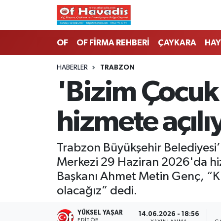
Trabzon Nöbetçi Eczaneler
OF
OF FİRMA REHBERİ
ÇAYKARA
HAY
Trabzon Hava Durumu
HABERLER
TRABZON
'Bizim Çocuk
Trabzon Namaz Vakitleri
hizmete açılı
Trabzon Trafik Yoğunluk Haritası
Süper Lig Puan Durumu ve Fikstür
Trabzon Büyükşehir Belediyesi
Merkezi 29 Haziran 2026'da hi
Tüm Manşetler
Başkanı Ahmet Metin Genç, “Kre
Son Dakika Haberleri
olacağız” dedi.
Haber Arşivi
YÜKSEL YAŞAR
14.06.2026 - 18:56
EDITÖR