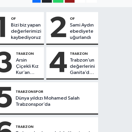
1
2
OF
OF
Bizi biz yapan
Sami Aydın
değerlerimizi
ebediyete
kaybediyoruz
uğurlandı
3
4
TRABZON
TRABZON
Arsin
Trabzon’un
Çiçekli Kız
değerlerini
Kur’an
Ganita’da
Kursu’nda
yaşatıyoruz
112 öğrenci
5
icazet aldı
TRABZONSPOR
Dünya yıldızı Mohamed Salah
Trabzonspor’da
TRABZON