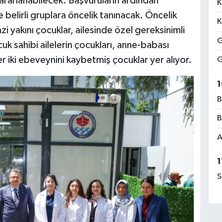
rarlanabilecek. Başvuruların ardından
K
belirli gruplara öncelik tanınacak. Öncelik
K
zi yakını çocuklar, ailesinde özel gereksinimli
G
uk sahibi ailelerin çocukları, anne-babası
er iki ebeveynini kaybetmiş çocuklar yer alıyor.
G
1
B
B
A
1
S