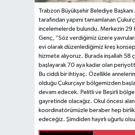
Trabzon Büyükşehir Belediye Başkanı
tarafından yapımı tamamlanan Çukurç
incelemelerde bulundu. Merkezin 29 H
Genç, “Söz verdiğimiz üzere yavruları
evi olarak düzenlediğimiz kreş konsep
hizmete alıyoruz. Burada inşallah 58
başlayarak 70 aya kadar olan periyotta
Bu ciddi bir ihtiyaç. Özellikle annele
olduğu Çukurçayır bölgemizden başladı
devam edecek. Pelitli ve Beşirli bölge
gayretinde olacağız. Okul öncesi al
koordinatörümüzle beraber hep birlikt
edeceğiz. Şimdiden hayırlı uğurlu ols