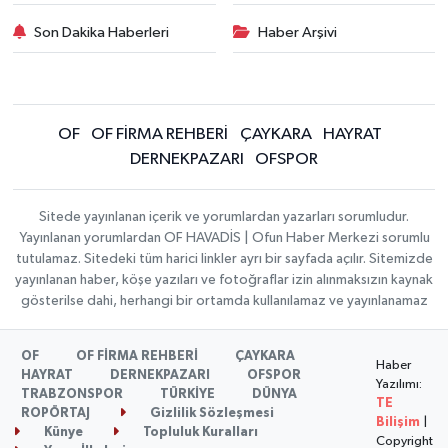
Son Dakika Haberleri
Haber Arşivi
OF
OF FİRMA REHBERİ
ÇAYKARA
HAYRAT
DERNEKPAZARI
OFSPOR
Sitede yayınlanan içerik ve yorumlardan yazarları sorumludur.
Yayınlanan yorumlardan OF HAVADİS | Ofun Haber Merkezi sorumlu
tutulamaz. Sitedeki tüm harici linkler ayrı bir sayfada açılır. Sitemizde
yayınlanan haber, köşe yazıları ve fotoğraflar izin alınmaksızın kaynak
gösterilse dahi, herhangi bir ortamda kullanılamaz ve yayınlanamaz
OF
OF FİRMA REHBERİ
ÇAYKARA
Haber
HAYRAT
DERNEKPAZARI
OFSPOR
Yazılımı:
TRABZONSPOR
TÜRKİYE
DÜNYA
TE
ROPÖRTAJ
Gizlilik Sözleşmesi
Bilişim
|
Künye
Topluluk Kuralları
Copyright