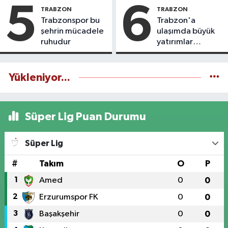
5
6
TRABZON
TRABZON
Trabzonspor bu
Trabzon'a
şehrin mücadele
ulaşımda büyük
ruhudur
yatırımlar
yapılıyor
Yükleniyor...
Süper Lig Puan Durumu
Süper Lig
#
Takım
O
P
1
Amed
0
0
2
Erzurumspor FK
0
0
3
Başakşehir
0
0