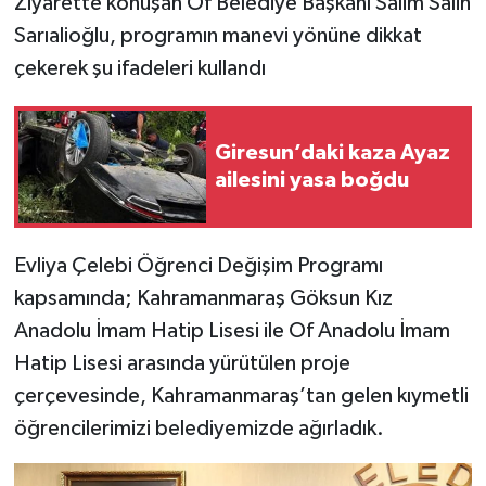
Ziyarette konuşan Of Belediye Başkanı Salim Salih
Sarıalioğlu, programın manevi yönüne dikkat
çekerek şu ifadeleri kullandı
Giresun’daki kaza Ayaz
ailesini yasa boğdu
Evliya Çelebi Öğrenci Değişim Programı
kapsamında; Kahramanmaraş Göksun Kız
Anadolu İmam Hatip Lisesi ile Of Anadolu İmam
Hatip Lisesi arasında yürütülen proje
çerçevesinde, Kahramanmaraş’tan gelen kıymetli
öğrencilerimizi belediyemizde ağırladık.