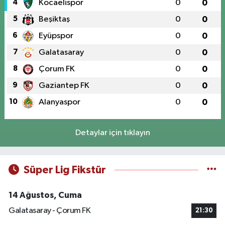
4
Kocaelispor
0
0
5
Beşiktaş
0
0
6
Eyüpspor
0
0
7
Galatasaray
0
0
8
Çorum FK
0
0
9
Gaziantep FK
0
0
10
Alanyaspor
0
0
Detaylar için tıklayın
Süper Lig Fikstür
14 Ağustos, Cuma
Galatasaray - Çorum FK
21:30