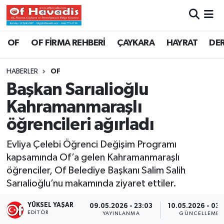
Trabzon Nöbetçi Eczaneler
OF
OF FİRMA REHBERİ
ÇAYKARA
HAYRAT
DE
Trabzon Hava Durumu
HABERLER
OF
Başkan Sarıalioğlu
Trabzon Namaz Vakitleri
Kahramanmaraşlı
Trabzon Trafik Yoğunluk Haritası
öğrencileri ağırladı
Süper Lig Puan Durumu ve Fikstür
Evliya Çelebi Öğrenci Değişim Programı
kapsamında Of’a gelen Kahramanmaraşlı
Tüm Manşetler
öğrenciler, Of Belediye Başkanı Salim Salih
Sarıalioğlu’nu makamında ziyaret ettiler.
Son Dakika Haberleri
YÜKSEL YAŞAR
09.05.2026 - 23:03
10.05.2026 - 03:
EDITÖR
YAYINLANMA
GÜNCELLEME
Haber Arşivi