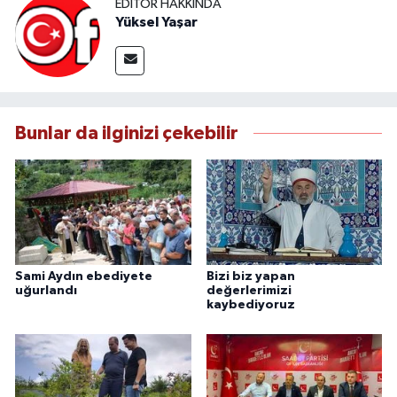
EDITÖR HAKKINDA
Yüksel Yaşar
Bunlar da ilginizi çekebilir
Sami Aydın ebediyete
Bizi biz yapan
uğurlandı
değerlerimizi
kaybediyoruz