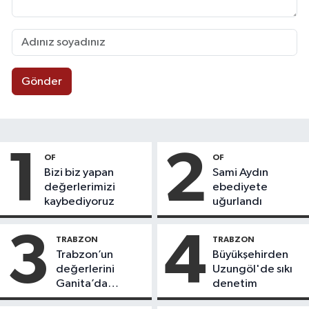
Gönder
1
2
OF
OF
Bizi biz yapan
Sami Aydın
değerlerimizi
ebediyete
kaybediyoruz
uğurlandı
3
4
TRABZON
TRABZON
Trabzon’un
Büyükşehirden
değerlerini
Uzungöl'de sıkı
Ganita’da
denetim
yaşatıyoruz