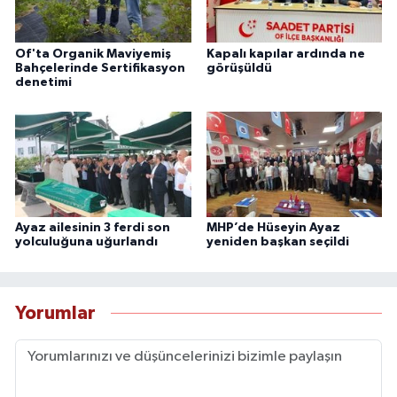
Of'ta Organik Maviyemiş
Kapalı kapılar ardında ne
Bahçelerinde Sertifikasyon
görüşüldü
denetimi
Ayaz ailesinin 3 ferdi son
MHP’de Hüseyin Ayaz
yolculuğuna uğurlandı
yeniden başkan seçildi
Yorumlar