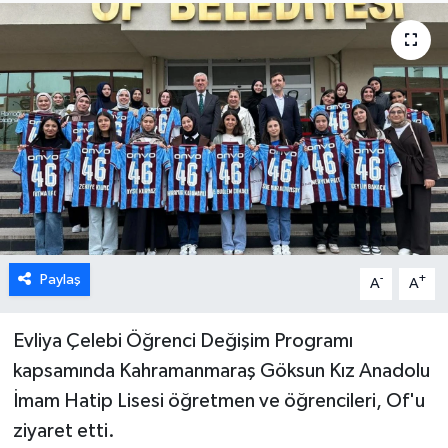
Paylaş
-
+
A
A
Evliya Çelebi Öğrenci Değişim Programı
kapsamında Kahramanmaraş Göksun Kız Anadolu
İmam Hatip Lisesi öğretmen ve öğrencileri, Of'u
ziyaret etti.