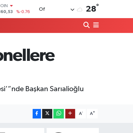
COIN
°
28
360,53
%-0.76
Of
LAR
7069
%0.17
RO
0265
%0.01
RLİN
1897
%0.02
onellere
M ALTIN
4.81
%1.44
T100
887
%64
si’”nde Başkan Sarıalioğlu
-
+
A
A