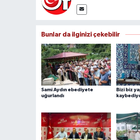
Bunlar da ilginizi çekebilir
Sami Aydın ebediyete
Bizi biz y
uğurlandı
kaybediy