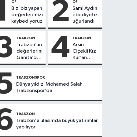
1
2
OF
OF
Bizi biz yapan
Sami Aydın
değerlerimizi
ebediyete
kaybediyoruz
uğurlandı
3
4
TRABZON
TRABZON
Trabzon’un
Arsin
değerlerini
Çiçekli Kız
Ganita’da
Kur’an
yaşatıyoruz
Kursu’nda
112 öğrenci
5
icazet aldı
TRABZONSPOR
Dünya yıldızı Mohamed Salah
Trabzonspor’da
6
TRABZON
Trabzon'a ulaşımda büyük yatırımlar
yapılıyor