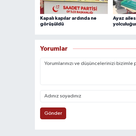
Kapalı kapılar ardında ne
Ayaz ailes
görüşüldü
yolculuğu
Yorumlar
Gönder