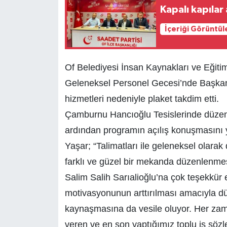
Kapalı kapılar
İçeriği Görüntül
Of Belediyesi İnsan Kaynakları ve Eğiti
Geleneksel Personel Gecesi’nde Başkan 
hizmetleri nedeniyle plaket takdim etti.
Çamburnu Hancıoğlu Tesislerinde düzen
ardından programın açılış konuşmasını
Yaşar; “Talimatları ile geleneksel olara
farklı ve güzel bir mekanda düzenlenme
Salim Salih Sarıalioğlu’na çok teşekkür
motivasyonunun arttırılması amacıyla dü
kaynaşmasına da vesile oluyor. Her zama
veren ve en son yaptığımız toplu iş sözl