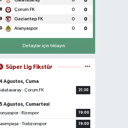
Galatasaray
0
0
8
Çorum FK
0
0
9
Gaziantep FK
0
0
0
Alanyaspor
0
0
Detaylar için tıklayın
Süper Lig Fikstür
4 Ağustos, Cuma
alatasaray - Çorum FK
21:30
5 Ağustos, Cumartesi
onyaspor - Rizespor
19:00
asımpaşa - Trabzonspor
19:00