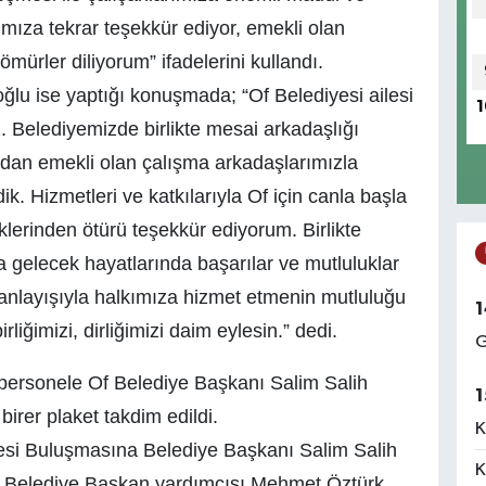
ıza tekrar teşekkür ediyor, emekli olan
mürler diliyorum” ifadelerini kullandı.
ğlu ise yaptığı konuşmada; “Of Belediyesi ailesi
1
z. Belediyemizde birlikte mesai arkadaşlığı
an emekli olan çalışma arkadaşlarımızla
. Hizmetleri ve katkılarıyla Of için canla başla
erinden ötürü teşekkür ediyorum. Birlikte
 gelecek hayatlarında başarılar ve mutluluklar
 anlayışıyla halkımıza hizmet etmenin mutluluğu
1
liğimizi, dirliğimizi daim eylesin.” dedi.
G
personele Of Belediye Başkanı Salim Salih
1
birer plaket takdim edildi.
K
esi Buluşmasına Belediye Başkanı Salim Salih
K
Of Belediye Başkan yardımcısı Mehmet Öztürk,