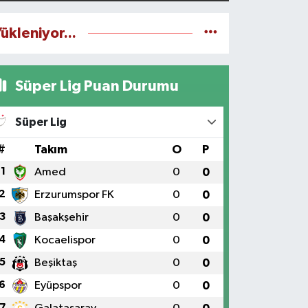
ükleniyor...
Süper Lig Puan Durumu
Süper Lig
#
Takım
O
P
1
Amed
0
0
2
Erzurumspor FK
0
0
3
Başakşehir
0
0
4
Kocaelispor
0
0
5
Beşiktaş
0
0
6
Eyüpspor
0
0
7