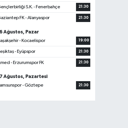
ençlerbirliği S.K. - Fenerbahçe
21:30
aziantep FK - Alanyaspor
21:30
6 Ağustos, Pazar
aşakşehir - Kocaelispor
19:00
eşiktaş - Eyüpspor
21:30
med - Erzurumspor FK
21:30
7 Ağustos, Pazartesi
amsunspor - Göztepe
21:30