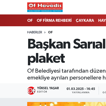
Trabzon Nöbetçi Eczaneler
OF
OF FİRMA REHBERİ
ÇAYKARA
HAY
Trabzon Hava Durumu
HABERLER
OF
Başkan Sarıal
Trabzon Namaz Vakitleri
plaket
Trabzon Trafik Yoğunluk Haritası
Süper Lig Puan Durumu ve Fikstür
Of Belediyesi tarafından düzen
emekliye ayrılan personellere h
Tüm Manşetler
YÜKSEL YAŞAR
01.03.2025 - 16:45
Son Dakika Haberleri
EDITÖR
YAYINLANMA
G
Haber Arşivi