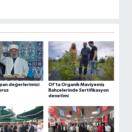
apan değerlerimizi
Of'ta Organik Maviyemiş
oruz
Bahçelerinde Sertifikasyon
denetimi