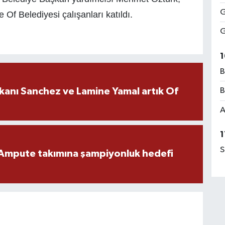
G
 Of Belediyesi çalışanları katıldı.
G
1
B
kanı Sanchez ve Lamine Yamal artık Of
B
A
1
S
Ampute takımına şampiyonluk hedefi