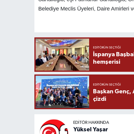
Belediye Meclis Üyeleri, Daire Amirleri ve
EDITÖRÜN SEÇTIĞI
İspanya Başba
hemşerisi
EDITÖRÜN SEÇTIĞI
Başkan Genç, 
çizdi
EDITÖR HAKKINDA
Yüksel Yaşar