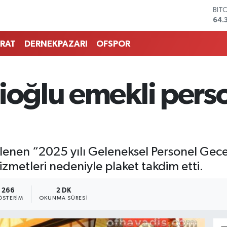
BIT
64.
DO
47,
RAT
DERNEKPAZARI
OFSPOR
EU
55,
STE
64,
ioğlu emekli pers
GRA
657
BİS
13.
lenen “2025 yılı Geleneksel Personel Gece
izmetleri nedeniyle plaket takdim etti.
266
2 DK
ÖSTERIM
OKUNMA SÜRESI