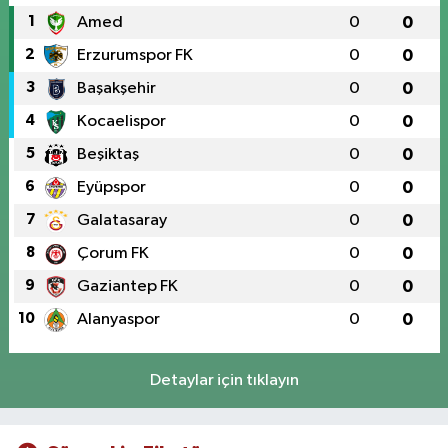
1
Amed
0
0
2
Erzurumspor FK
0
0
3
Başakşehir
0
0
4
Kocaelispor
0
0
5
Beşiktaş
0
0
6
Eyüpspor
0
0
7
Galatasaray
0
0
8
Çorum FK
0
0
9
Gaziantep FK
0
0
10
Alanyaspor
0
0
Detaylar için tıklayın