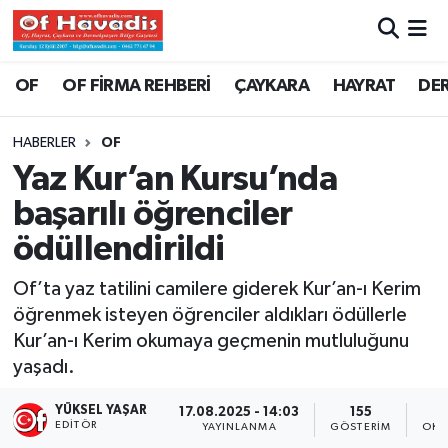
Trabzon Nöbetçi Eczaneler
OF
OF FİRMA REHBERİ
ÇAYKARA
HAYRAT
DE
Trabzon Hava Durumu
HABERLER
OF
Yaz Kur’an Kursu’nda
Trabzon Namaz Vakitleri
başarılı öğrenciler
Trabzon Trafik Yoğunluk Haritası
ödüllendirildi
Süper Lig Puan Durumu ve Fikstür
Of’ta yaz tatilini camilere giderek Kur’an-ı Kerim
öğrenmek isteyen öğrenciler aldıkları ödüllerle
Tüm Manşetler
Kur’an-ı Kerim okumaya geçmenin mutluluğunu
yaşadı.
Son Dakika Haberleri
YÜKSEL YAŞAR
17.08.2025 - 14:03
155
EDITÖR
YAYINLANMA
GÖSTERIM
OKU
Haber Arşivi