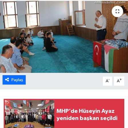
Paylaş
-
+
A
A
MHP’de Hüseyin Ayaz
yeniden başkan seçildi