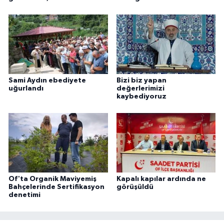
Sami Aydın ebediyete
Bizi biz yapan
uğurlandı
değerlerimizi
kaybediyoruz
Of'ta Organik Maviyemiş
Kapalı kapılar ardında ne
Bahçelerinde Sertifikasyon
görüşüldü
denetimi