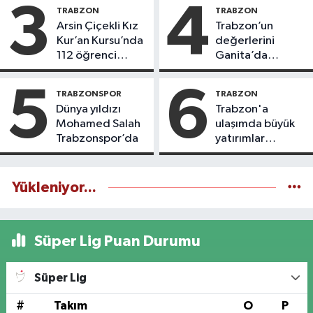
3
4
TRABZON
TRABZON
Arsin Çiçekli Kız
Trabzon’un
Kur’an Kursu’nda
değerlerini
112 öğrenci
Ganita’da
icazet aldı
yaşatıyoruz
5
6
TRABZONSPOR
TRABZON
Dünya yıldızı
Trabzon'a
Mohamed Salah
ulaşımda büyük
Trabzonspor’da
yatırımlar
yapılıyor
Yükleniyor...
Süper Lig Puan Durumu
Süper Lig
#
Takım
O
P