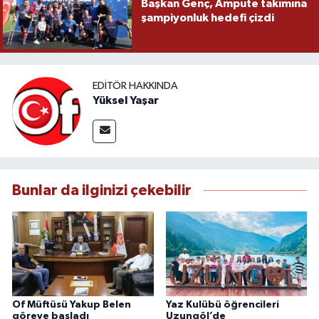
Başkan Genç, Ampute takımına
şampiyonluk hedefi çizdi
EDITÖR HAKKINDA
Yüksel Yaşar
Bunlar da ilginizi çekebilir
Of Müftüsü Yakup Belen
Yaz Kulübü öğrencileri
göreve başladı
Uzungöl’de