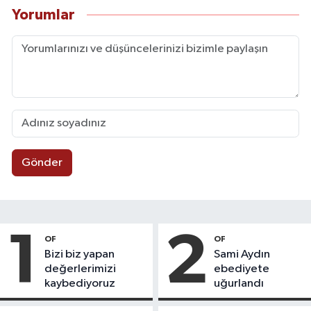
Yorumlar
Gönder
1
2
OF
OF
Bizi biz yapan
Sami Aydın
değerlerimizi
ebediyete
kaybediyoruz
uğurlandı