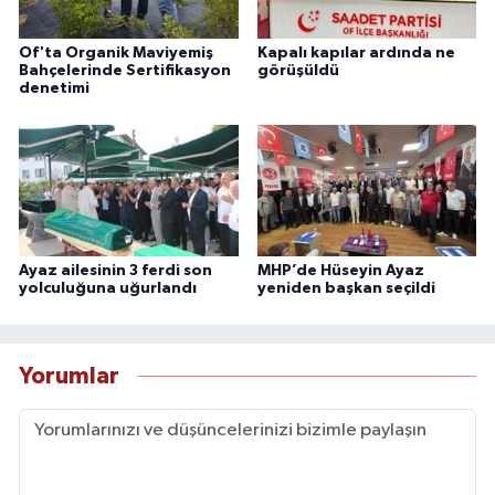
Of'ta Organik Maviyemiş
Kapalı kapılar ardında ne
Bahçelerinde Sertifikasyon
görüşüldü
denetimi
Ayaz ailesinin 3 ferdi son
MHP’de Hüseyin Ayaz
yolculuğuna uğurlandı
yeniden başkan seçildi
Yorumlar