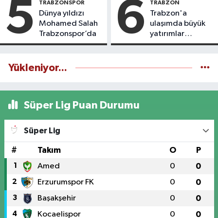
5
6
TRABZONSPOR
TRABZON
Dünya yıldızı
Trabzon'a
Mohamed Salah
ulaşımda büyük
Trabzonspor’da
yatırımlar
yapılıyor
Yükleniyor...
Süper Lig Puan Durumu
Süper Lig
#
Takım
O
P
1
Amed
0
0
2
Erzurumspor FK
0
0
3
Başakşehir
0
0
4
Kocaelispor
0
0