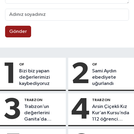
Gönder
1
2
OF
OF
Bizi biz yapan
Sami Aydın
değerlerimizi
ebediyete
kaybediyoruz
uğurlandı
3
4
TRABZON
TRABZON
Trabzon’un
Arsin Çiçekli Kız
değerlerini
Kur’an Kursu’nda
Ganita’da
112 öğrenci
yaşatıyoruz
icazet aldı