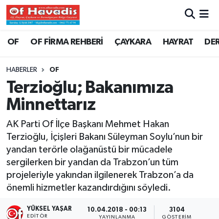
Trabzon Nöbetçi Eczaneler
OF
OF FİRMA REHBERİ
ÇAYKARA
HAYRAT
DE
Trabzon Hava Durumu
HABERLER
OF
Terzioğlu; Bakanımıza
Trabzon Namaz Vakitleri
Minnettarız
Trabzon Trafik Yoğunluk Haritası
AK Parti Of İlçe Başkanı Mehmet Hakan
Terzioğlu, İçişleri Bakanı Süleyman Soylu’nun bir
Süper Lig Puan Durumu ve Fikstür
yandan terörle olağanüstü bir mücadele
sergilerken bir yandan da Trabzon’un tüm
Tüm Manşetler
projeleriyle yakından ilgilenerek Trabzon’a da
Son Dakika Haberleri
önemli hizmetler kazandırdığını söyledi.
YÜKSEL YAŞAR
10.04.2018 - 00:13
3104
Haber Arşivi
EDITÖR
YAYINLANMA
GÖSTERIM