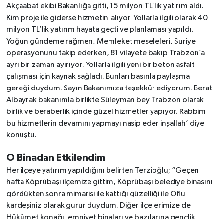
Akçaabat ekibi Bakanlığa gitti, 15 milyon TL’lik yatırım aldı.
Kim proje ile giderse hizmetini alıyor. Yollarla ilgili olarak 40
milyon TL’lik yatırım hayata geçti ve planlaması yapıldı.
Yoğun gündeme rağmen, Memleket meseleleri, Suriye
operasyonunu takip ederken, 81 vilayete bakıp Trabzon’a
ayrı bir zaman ayırıyor. Yollarla ilgili yeni bir beton asfalt
çalışması için kaynak sağladı. Bunları basınla paylaşma
gereği duydum. Sayın Bakanımıza teşekkür ediyorum. Berat
Albayrak bakanımla birlikte Süleyman bey Trabzon olarak
birlik ve beraberlik içinde güzel hizmetler yapıyor. Rabbim
bu hizmetlerin devamını yapmayı nasip eder inşallah’ diye
konuştu.
O Binadan Etkilendim
Her ilçeye yatırım yapıldığını belirten Terzioğlu; “Geçen
hafta Köprübaşı ilçemize gittim, Köprübaşı belediye binasını
gördükten sonra mimarisi ile kattığı güzelliği ile Oflu
kardeşiniz olarak gurur duydum. Diğer ilçelerimize de
Hükümet konağı, emniyet binaları ve bazılarına gençlik