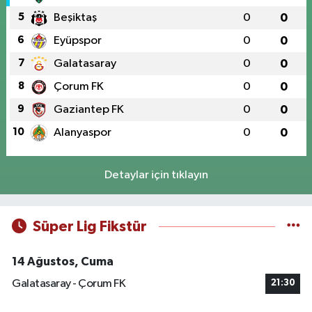
5
Beşiktaş
0
0
6
Eyüpspor
0
0
7
Galatasaray
0
0
8
Çorum FK
0
0
9
Gaziantep FK
0
0
10
Alanyaspor
0
0
Detaylar için tıklayın
Süper Lig Fikstür
14 Ağustos, Cuma
Galatasaray - Çorum FK
21:30