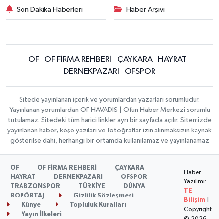
Son Dakika Haberleri
Haber Arşivi
OF
OF FİRMA REHBERİ
ÇAYKARA
HAYRAT
DERNEKPAZARI
OFSPOR
Sitede yayınlanan içerik ve yorumlardan yazarları sorumludur.
Yayınlanan yorumlardan OF HAVADİS | Ofun Haber Merkezi sorumlu
tutulamaz. Sitedeki tüm harici linkler ayrı bir sayfada açılır. Sitemizde
yayınlanan haber, köşe yazıları ve fotoğraflar izin alınmaksızın kaynak
gösterilse dahi, herhangi bir ortamda kullanılamaz ve yayınlanamaz
OF
OF FİRMA REHBERİ
ÇAYKARA
Haber
HAYRAT
DERNEKPAZARI
OFSPOR
Yazılımı:
TRABZONSPOR
TÜRKİYE
DÜNYA
TE
ROPÖRTAJ
Gizlilik Sözleşmesi
Bilişim
|
Künye
Topluluk Kuralları
Copyright
Yayın İlkeleri
© 2026