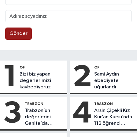
Gönder
1
2
OF
OF
Bizi biz yapan
Sami Aydın
değerlerimizi
ebediyete
kaybediyoruz
uğurlandı
3
4
TRABZON
TRABZON
Trabzon’un
Arsin Çiçekli Kız
değerlerini
Kur’an Kursu’nda
Ganita’da
112 öğrenci
yaşatıyoruz
icazet aldı