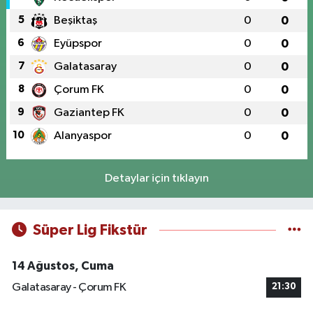
5
Beşiktaş
0
0
6
Eyüpspor
0
0
7
Galatasaray
0
0
8
Çorum FK
0
0
9
Gaziantep FK
0
0
10
Alanyaspor
0
0
Detaylar için tıklayın
Süper Lig Fikstür
14 Ağustos, Cuma
Galatasaray - Çorum FK
21:30