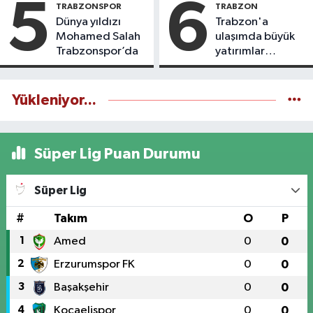
5
6
TRABZONSPOR
TRABZON
Dünya yıldızı
Trabzon'a
Mohamed Salah
ulaşımda büyük
Trabzonspor’da
yatırımlar
yapılıyor
Yükleniyor...
Süper Lig Puan Durumu
Süper Lig
#
Takım
O
P
1
Amed
0
0
2
Erzurumspor FK
0
0
3
Başakşehir
0
0
4
Kocaelispor
0
0