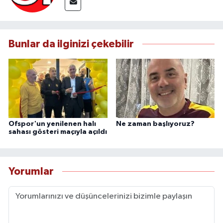
Bunlar da ilginizi çekebilir
Ofspor'un yenilenen halı
Ne zaman başlıyoruz?
sahası gösteri maçıyla açıldı
Yorumlar