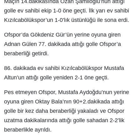
Maçın 14.dakikasında Ozan Şamiloğlu’nun attığı
golle ev sahibi ekip 1-0 öne geçti. İlk yarı ev sahibi
Kızılcabölükspor’un 1-0’lık üstünlüğü ile sona erdi.
Ofspor’da Gökdeniz Gür’ün yerine oyuna giren
Adnan Gülen 77. dakikada attığı golle Ofspor’a
beraberliği getirdi.
86. dakikada ev sahibi Kızılcabölükspor Mustafa
Altun’un attığı golle yeniden 2-1 öne geçti.
Pes etmeyen Ofspor, Mustafa Aydoğdu’nun yerine
oyuna giren Oktay Bala’nın 90+2.dakikada attığı
golle bir kez daha beraberliği yakaladı ve Ofspor
uzatma dakikalarında attığı golle sahadan 2-2’lik
beraberlikle ayrıldı.