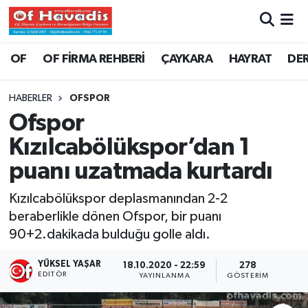
Trabzon Nöbetçi Eczaneler
OF
OF FİRMA REHBERİ
ÇAYKARA
HAYRAT
DE
Trabzon Hava Durumu
HABERLER
OFSPOR
Ofspor
Trabzon Namaz Vakitleri
Kızılcabölükspor’dan 1
Trabzon Trafik Yoğunluk Haritası
puanı uzatmada kurtardı
Süper Lig Puan Durumu ve Fikstür
Kızılcabölükspor deplasmanından 2-2
beraberlikle dönen Ofspor, bir puanı
Tüm Manşetler
90+2.dakikada bulduğu golle aldı.
Son Dakika Haberleri
YÜKSEL YAŞAR
18.10.2020 - 22:59
278
EDITÖR
YAYINLANMA
GÖSTERIM
Haber Arşivi