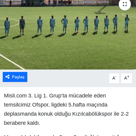
Paylaş
-
+
A
A
Misli.com 3. Lig 1. Grup’ta mücadele eden
temsilcimiz Ofspor, ligdeki 5.hafta maçında
deplasmanda konuk olduğu Kızılcabölükspor ile 2-2
berabere kaldı.