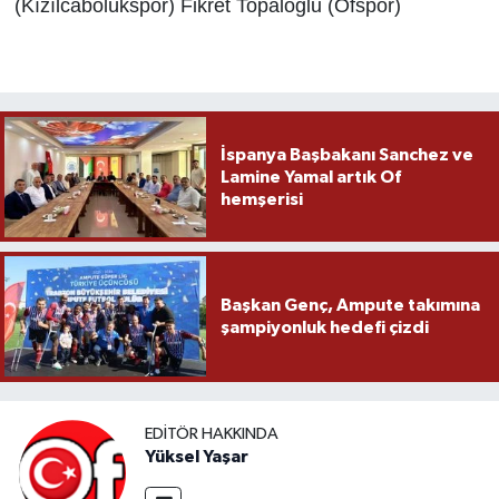
(Kızılcabölükspor) Fikret Topaloğlu (Ofspor)
İspanya Başbakanı Sanchez ve
Lamine Yamal artık Of
hemşerisi
Başkan Genç, Ampute takımına
şampiyonluk hedefi çizdi
EDITÖR HAKKINDA
Yüksel Yaşar