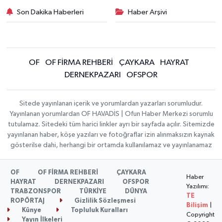
Son Dakika Haberleri
Haber Arşivi
OF
OF FİRMA REHBERİ
ÇAYKARA
HAYRAT
DERNEKPAZARI
OFSPOR
Sitede yayınlanan içerik ve yorumlardan yazarları sorumludur.
Yayınlanan yorumlardan OF HAVADİS | Ofun Haber Merkezi sorumlu
tutulamaz. Sitedeki tüm harici linkler ayrı bir sayfada açılır. Sitemizde
yayınlanan haber, köşe yazıları ve fotoğraflar izin alınmaksızın kaynak
gösterilse dahi, herhangi bir ortamda kullanılamaz ve yayınlanamaz
OF
OF FİRMA REHBERİ
ÇAYKARA
Haber
HAYRAT
DERNEKPAZARI
OFSPOR
Yazılımı:
TRABZONSPOR
TÜRKİYE
DÜNYA
TE
ROPÖRTAJ
Gizlilik Sözleşmesi
Bilişim
|
Künye
Topluluk Kuralları
Copyright
Yayın İlkeleri