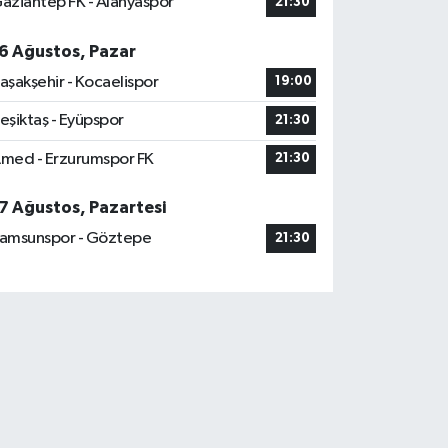
aziantep FK - Alanyaspor
21:30
6 Ağustos, Pazar
aşakşehir - Kocaelispor
19:00
eşiktaş - Eyüpspor
21:30
med - Erzurumspor FK
21:30
7 Ağustos, Pazartesi
amsunspor - Göztepe
21:30