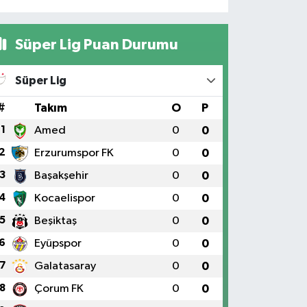
Süper Lig Puan Durumu
Süper Lig
#
Takım
O
P
1
Amed
0
0
2
Erzurumspor FK
0
0
3
Başakşehir
0
0
4
Kocaelispor
0
0
5
Beşiktaş
0
0
6
Eyüpspor
0
0
7
Galatasaray
0
0
8
Çorum FK
0
0