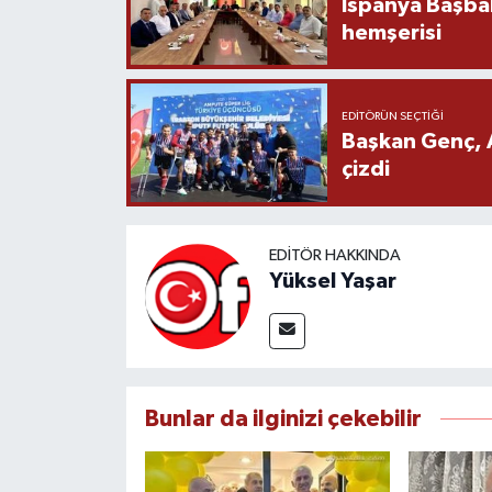
İspanya Başba
hemşerisi
EDITÖRÜN SEÇTIĞI
Başkan Genç, 
çizdi
EDITÖR HAKKINDA
Yüksel Yaşar
Bunlar da ilginizi çekebilir