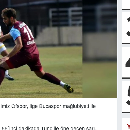
imiz Ofspor, lige Bucaspor mağlubiyeti ile
Y
 55´inci dakikada Tunç ile öne geçen sarı-