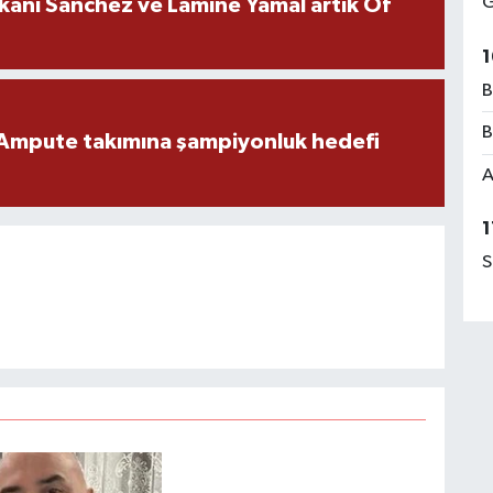
G
kanı Sanchez ve Lamine Yamal artık Of
1
B
B
Ampute takımına şampiyonluk hedefi
A
1
S