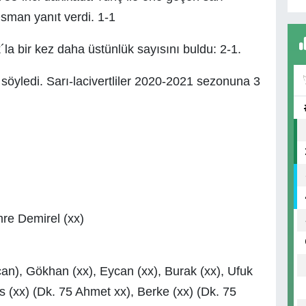
Osman yanıt verdi. 1-1
a bir kez daha üstünlük sayısını buldu: 2-1.
öyledi. Sarı-lacivertliler 2020-2021 sezonuna 3
mre Demirel (xx)
an), Gökhan (xx), Eycan (xx), Burak (xx), Ufuk
 (xx) (Dk. 75 Ahmet xx), Berke (xx) (Dk. 75