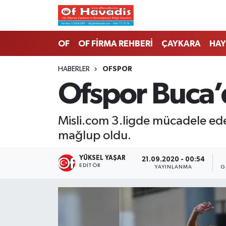
Trabzon Nöbetçi Eczaneler
OF
OF FİRMA REHBERİ
ÇAYKARA
HAY
Trabzon Hava Durumu
HABERLER
OFSPOR
Ofspor Buca’
Trabzon Namaz Vakitleri
Trabzon Trafik Yoğunluk Haritası
Misli.com 3.ligde mücadele ede
mağlup oldu.
Süper Lig Puan Durumu ve Fikstür
YÜKSEL YAŞAR
21.09.2020 - 00:54
Tüm Manşetler
EDITÖR
YAYINLANMA
G
Son Dakika Haberleri
Haber Arşivi