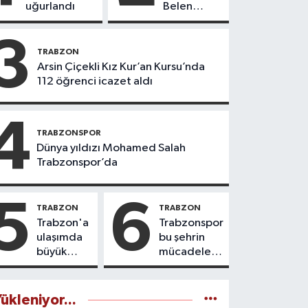
uğurlandı
Belen
göreve
başladı
3
TRABZON
Arsin Çiçekli Kız Kur’an Kursu’nda
112 öğrenci icazet aldı
4
TRABZONSPOR
Dünya yıldızı Mohamed Salah
Trabzonspor’da
5
6
TRABZON
TRABZON
Trabzon'a
Trabzonspor
ulaşımda
bu şehrin
büyük
mücadele
yatırımlar
ruhudur
yapılıyor
ükleniyor...