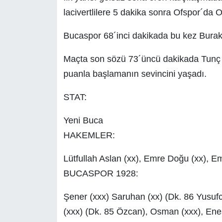
lacivertlilere 5 dakika sonra Ofspor´da 
Bucaspor 68´inci dakikada bu kez Burak´l
Maçta son sözü 73´üncü dakikada Tunç s
puanla başlamanın sevincini yaşadı.
STAT:
Yeni Buca
HAKEMLER:
Lütfullah Aslan (xx), Emre Doğu (xx), E
BUCASPOR 1928:
Şener (xxx) Saruhan (xx) (Dk. 86 Yusufc
(xxx) (Dk. 85 Özcan), Osman (xxx), Enes