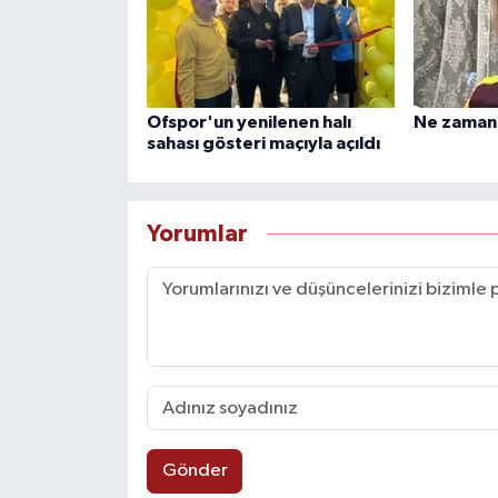
Ofspor'un yenilenen halı
Ne zaman 
sahası gösteri maçıyla açıldı
Yorumlar
Gönder