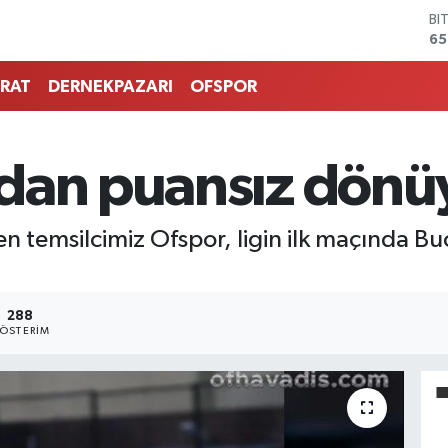
BI
65
D
47
RAT
DERNEKPAZARI
OFSPOR
E
55
ST
64
dan puansız dönü
GR
66
Bİ
n temsilcimiz Ofspor, ligin ilk maçında 
13
288
ÖSTERIM