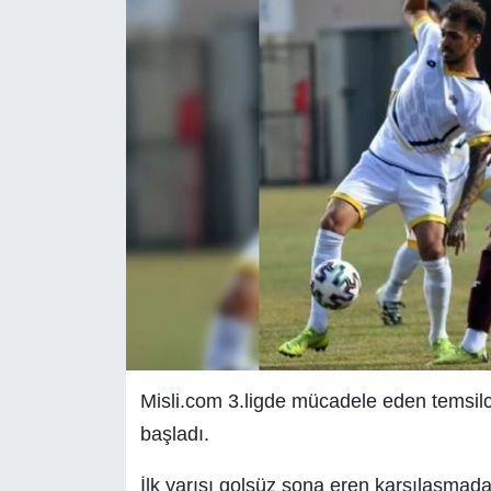
Misli.com 3.ligde mücadele eden temsilc
başladı.
İlk yarısı golsüz sona eren karşılaşmada