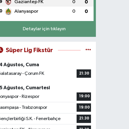
9
Gaziantep FK
0
0
0
Alanyaspor
0
0
Detaylar için tıklayın
Süper Lig Fikstür
4 Ağustos, Cuma
alatasaray - Çorum FK
21:30
5 Ağustos, Cumartesi
onyaspor - Rizespor
19:00
asımpaşa - Trabzonspor
19:00
ençlerbirliği S.K. - Fenerbahçe
21:30