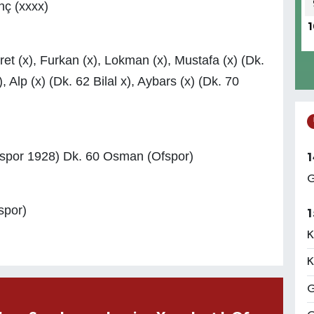
nç (xxxx)
1
ret (x), Furkan (x), Lokman (x), Mustafa (x) (Dk.
 Alp (x) (Dk. 62 Bilal x), Aybars (x) (Dk. 70
aspor 1928) Dk. 60 Osman (Ofspor)
1
G
spor)
1
K
K
G