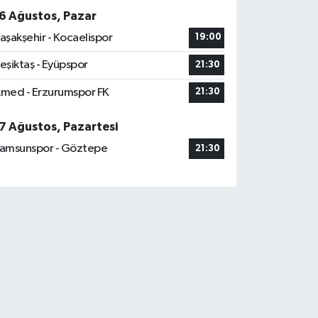
6 Ağustos, Pazar
aşakşehir - Kocaelispor
19:00
eşiktaş - Eyüpspor
21:30
med - Erzurumspor FK
21:30
7 Ağustos, Pazartesi
amsunspor - Göztepe
21:30