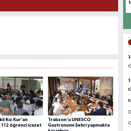
1
1
G
1
K
K
G
kli Kız Kur’an
Trabzon'u UNESCO
G
 112 öğrenci icazet
Gastronomi Şehri yapmakta
kararlıyız