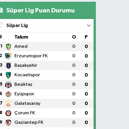
Süper Lig Puan Durumu
Süper Lig
#
Takım
O
P
1
Amed
0
0
2
Erzurumspor FK
0
0
3
Başakşehir
0
0
4
Kocaelispor
0
0
5
Beşiktaş
0
0
6
Eyüpspor
0
0
7
Galatasaray
0
0
8
Çorum FK
0
0
9
Gaziantep FK
0
0