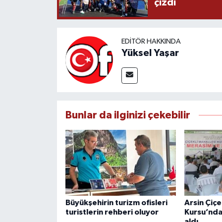
çizdi
EDITÖR HAKKINDA
Yüksel Yaşar
Bunlar da ilginizi çekebilir
Büyükşehirin turizm ofisleri
Arsin Çiçe
turistlerin rehberi oluyor
Kursu’nda
aldı