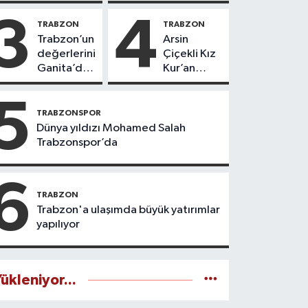
3
4
TRABZON
TRABZON
Trabzon’un
Arsin
değerlerini
Çiçekli Kız
Ganita’da
Kur’an
yaşatıyoruz
Kursu’nda
112 öğrenci
5
icazet aldı
TRABZONSPOR
Dünya yıldızı Mohamed Salah
Trabzonspor’da
6
TRABZON
Trabzon'a ulaşımda büyük yatırımlar
yapılıyor
ükleniyor...