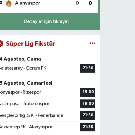
0
Alanyaspor
0
0
Detaylar için tıklayın
Süper Lig Fikstür
4 Ağustos, Cuma
alatasaray - Çorum FK
21:30
5 Ağustos, Cumartesi
onyaspor - Rizespor
19:00
asımpaşa - Trabzonspor
19:00
ençlerbirliği S.K. - Fenerbahçe
21:30
aziantep FK - Alanyaspor
21:30