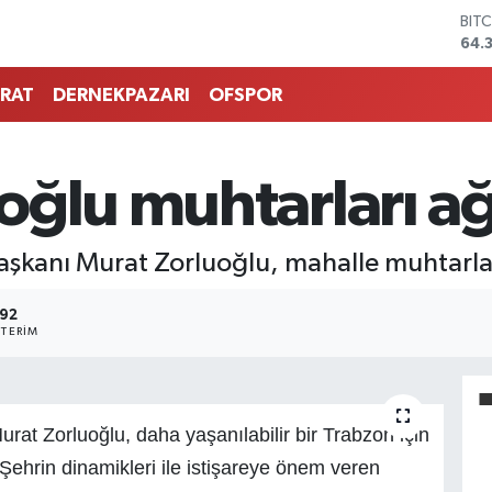
BIT
64.
DO
47,
RAT
DERNEKPAZARI
OFSPOR
EU
55,
STE
64,
ğlu muhtarları ağ
GRA
657
BİS
aşkanı Murat Zorluoğlu, mahalle muhtarla
13.
192
TERIM
at Zorluoğlu, daha yaşanılabilir bir Trabzon için
Şehrin dinamikleri ile istişareye önem veren