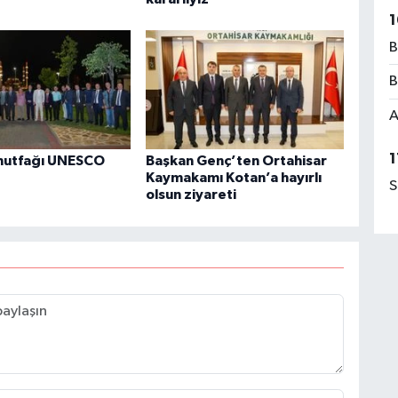
1
B
B
A
1
mutfağı UNESCO
Başkan Genç’ten Ortahisar
Kaymakamı Kotan’a hayırlı
S
olsun ziyareti