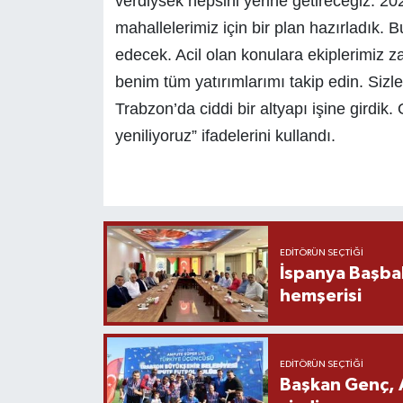
verdiysek hepsini yerine getireceğiz. 20
mahallelerimiz için bir plan hazırladık.
edecek. Acil olan konulara ekiplerimiz 
benim tüm yatırımlarımı takip edin. Sizle
Trabzon’da ciddi bir altyapı işine girdik.
yeniliyoruz” ifadelerini kullandı.
EDITÖRÜN SEÇTIĞI
İspanya Başba
hemşerisi
EDITÖRÜN SEÇTIĞI
Başkan Genç, 