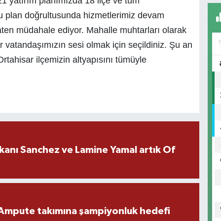
21 yatırım planımızda 18 ilçe ve tüm
 Bu plan doğrultusunda hizmetlerimiz devam
zaten müdahale ediyor. Mahalle muhtarları olarak
r vatandaşımızın sesi olmak için seçildiniz. Şu an
 Ortahisar ilçemizin altyapısını tümüyle
kanı Sanchez ve Lamine Yamal artık Of
Ampute takımına şampiyonluk hedefi