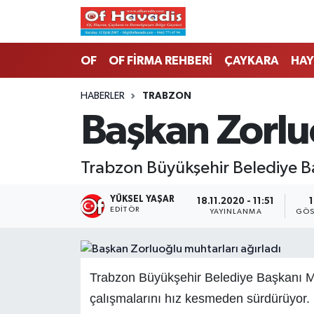
Trabzon Nöbetçi Eczaneler
OF
OF FİRMA REHBERİ
ÇAYKARA
HAY
Trabzon Hava Durumu
HABERLER
TRABZON
Başkan Zorluo
Trabzon Namaz Vakitleri
Trabzon Trafik Yoğunluk Haritası
Trabzon Büyükşehir Belediye B
Süper Lig Puan Durumu ve Fikstür
YÜKSEL YAŞAR
18.11.2020 - 11:51
EDITÖR
YAYINLANMA
GÖS
Tüm Manşetler
Son Dakika Haberleri
Trabzon Büyükşehir Belediye Başkanı Mur
çalışmalarını hız kesmeden sürdürüyor. 
Haber Arşivi