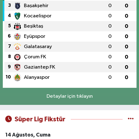
3
Başakşehir
0
0
4
Kocaelispor
0
0
5
Beşiktaş
0
0
6
Eyüpspor
0
0
7
Galatasaray
0
0
8
Çorum FK
0
0
9
Gaziantep FK
0
0
10
Alanyaspor
0
0
Detaylar için tıklayın
Süper Lig Fikstür
14 Ağustos, Cuma