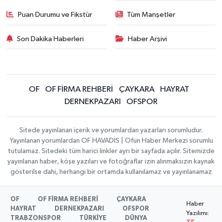
Puan Durumu ve Fikstür
Tüm Manşetler
Son Dakika Haberleri
Haber Arşivi
OF
OF FİRMA REHBERİ
ÇAYKARA
HAYRAT
DERNEKPAZARI
OFSPOR
Sitede yayınlanan içerik ve yorumlardan yazarları sorumludur.
Yayınlanan yorumlardan OF HAVADİS | Ofun Haber Merkezi sorumlu
tutulamaz. Sitedeki tüm harici linkler ayrı bir sayfada açılır. Sitemizde
yayınlanan haber, köşe yazıları ve fotoğraflar izin alınmaksızın kaynak
gösterilse dahi, herhangi bir ortamda kullanılamaz ve yayınlanamaz
OF
OF FİRMA REHBERİ
ÇAYKARA
Haber
HAYRAT
DERNEKPAZARI
OFSPOR
Yazılımı:
TRABZONSPOR
TÜRKİYE
DÜNYA