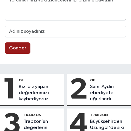
Gönder
1
2
OF
OF
Bizi biz yapan
Sami Aydın
değerlerimizi
ebediyete
kaybediyoruz
uğurlandı
3
4
TRABZON
TRABZON
Trabzon’un
Büyükşehirden
değerlerini
Uzungöl'de sıkı