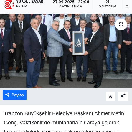
YÜKSEL YAŞAR
27.09.2025 - 22:06
21
EDITÖR
YAYINLANMA
GÖSTERIM
OK
Paylaş
-
+
A
A
Trabzon Büyükşehir Belediye Başkanı Ahmet Metin
Genç, Vakfıkebir’de muhtarlarla bir araya gelerek
talepleri dinledi, içeye yönelik projeleri ve yapılan