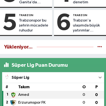
Ganita’da
denetim
yaşatıyoruz
5
6
TRABZON
TRABZON
Trabzonspor bu
Trabzon'a
şehrin mücadele
ulaşımda büyük
ruhudur
yatırımlar
yapılıyor
Yükleniyor...
Süper Lig Puan Durumu
Süper Lig
#
Takım
O
P
1
Amed
0
0
2
Erzurumspor FK
0
0