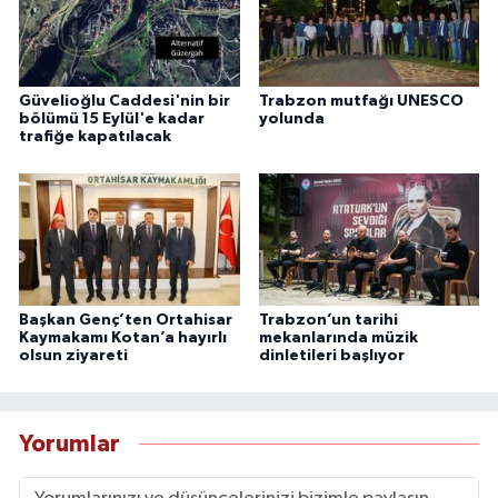
Güvelioğlu Caddesi'nin bir
Trabzon mutfağı UNESCO
bölümü 15 Eylül'e kadar
yolunda
trafiğe kapatılacak
Başkan Genç’ten Ortahisar
Trabzon’un tarihi
Kaymakamı Kotan’a hayırlı
mekanlarında müzik
olsun ziyareti
dinletileri başlıyor
Yorumlar