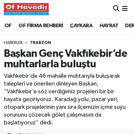
Trabzon Nöbetçi Eczaneler
OF
OF FİRMA REHBERİ
ÇAYKARA
HAYRAT
DE
Trabzon Hava Durumu
HABERLER
TRABZON
Başkan Genç Vakfıkebir’de
Trabzon Namaz Vakitleri
muhtarlarla buluştu
Trabzon Trafik Yoğunluk Haritası
Vakfıkebir’de 46 mahalle muhtarıyla buluşarak
talepleri ve önerileri dinleyen Başkan,
Süper Lig Puan Durumu ve Fikstür
“Vakfıkebir’e söz verdiğimiz projeleri bir bir
hayata geçiriyoruz. Karadağ yolu, pazar yeri,
Tüm Manşetler
otopark projelerinin yanı sıra ilçemizin içme suyu
Son Dakika Haberleri
sorununu çözecek gölet çalışmasını da
başlatıyoruz” dedi.
Haber Arşivi